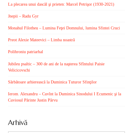
La plecarea unui dascăl şi prieten: Marcel Petrişor (1930-2021)
Jnepii – Radu Gyr
Monahul Filotheu – Lumina Feţei Domnului, lumina Sfintei Cruci
Preot Alexie Mateevici – Limba noastră
Polihroniu patriarhal
Jubileu psaltic – 300 de ani de la naşterea Sfîntului Paisie
Velicicovschi
Sărbătoare arhierească la Duminica Tuturor Sfinţilor
Ierom. Alexandru – Cuvînt la Duminica Sinodului I Ecumenic şi la
Cuviosul Părinte Justin Pârvu
Arhivă