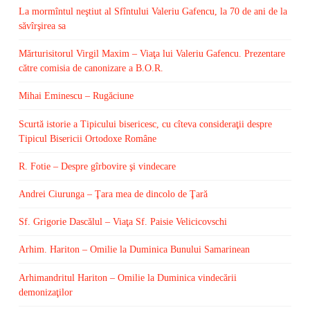
La mormîntul neştiut al Sfîntului Valeriu Gafencu, la 70 de ani de la
săvîrşirea sa
Mărturisitorul Virgil Maxim – Viaţa lui Valeriu Gafencu. Prezentare
către comisia de canonizare a B.O.R.
Mihai Eminescu – Rugăciune
Scurtă istorie a Tipicului bisericesc, cu cîteva consideraţii despre
Tipicul Bisericii Ortodoxe Române
R. Fotie – Despre gîrbovire şi vindecare
Andrei Ciurunga – Ţara mea de dincolo de Ţară
Sf. Grigorie Dascălul – Viaţa Sf. Paisie Velicicovschi
Arhim. Hariton – Omilie la Duminica Bunului Samarinean
Arhimandritul Hariton – Omilie la Duminica vindecării
demonizaţilor