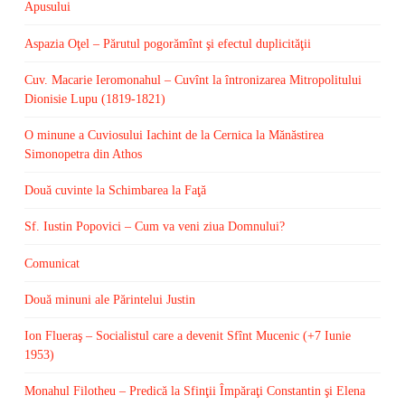
Apusului
Aspazia Oţel – Părutul pogorămînt şi efectul duplicităţii
Cuv. Macarie Ieromonahul – Cuvînt la întronizarea Mitropolitului
Dionisie Lupu (1819-1821)
O minune a Cuviosului Iachint de la Cernica la Mănăstirea
Simonopetra din Athos
Două cuvinte la Schimbarea la Faţă
Sf. Iustin Popovici – Cum va veni ziua Domnului?
Comunicat
Două minuni ale Părintelui Justin
Ion Flueraş – Socialistul care a devenit Sfînt Mucenic (+7 Iunie
1953)
Monahul Filotheu – Predică la Sfinţii Împăraţi Constantin şi Elena