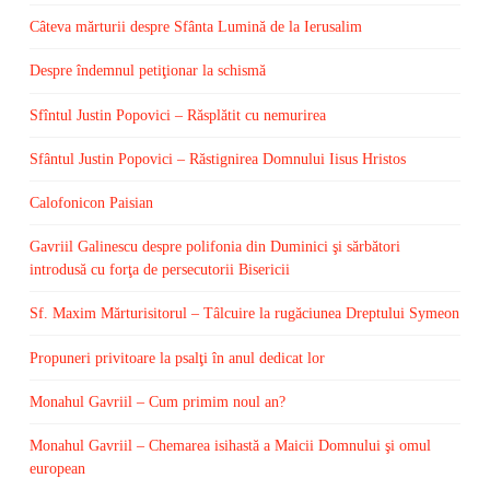
Câteva mărturii despre Sfânta Lumină de la Ierusalim
Despre îndemnul petiţionar la schismă
Sfîntul Justin Popovici – Răsplătit cu nemurirea
Sfântul Justin Popovici – Răstignirea Domnului Iisus Hristos
Calofonicon Paisian
Gavriil Galinescu despre polifonia din Duminici şi sărbători
introdusă cu forţa de persecutorii Bisericii
Sf. Maxim Mărturisitorul – Tâlcuire la rugăciunea Dreptului Symeon
Propuneri privitoare la psalţi în anul dedicat lor
Monahul Gavriil – Cum primim noul an?
Monahul Gavriil – Chemarea isihastă a Maicii Domnului şi omul
european