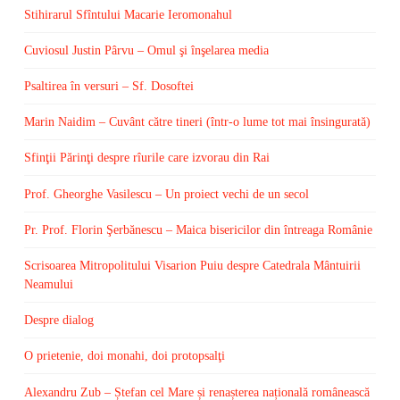
Stihirarul Sfîntului Macarie Ieromonahul
Cuviosul Justin Pârvu – Omul şi înşelarea media
Psaltirea în versuri – Sf. Dosoftei
Marin Naidim – Cuvânt către tineri (într-o lume tot mai însingurată)
Sfinţii Părinţi despre rîurile care izvorau din Rai
Prof. Gheorghe Vasilescu – Un proiect vechi de un secol
Pr. Prof. Florin Şerbănescu – Maica bisericilor din întreaga Românie
Scrisoarea Mitropolitului Visarion Puiu despre Catedrala Mântuirii
Neamului
Despre dialog
O prietenie, doi monahi, doi protopsalţi
Alexandru Zub – Ștefan cel Mare și renașterea națională românească