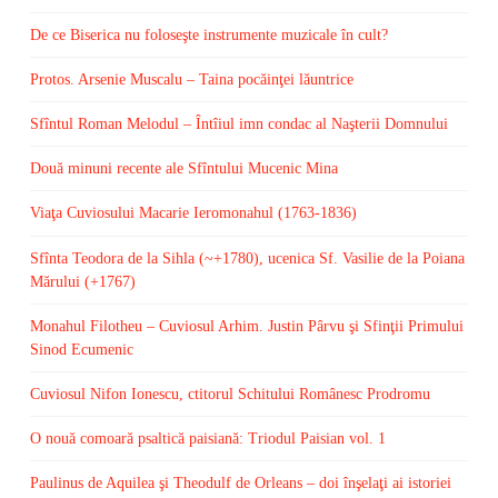
De ce Biserica nu foloseşte instrumente muzicale în cult?
Protos. Arsenie Muscalu – Taina pocăinţei lăuntrice
Sfîntul Roman Melodul – Întîiul imn condac al Naşterii Domnului
Două minuni recente ale Sfîntului Mucenic Mina
Viaţa Cuviosului Macarie Ieromonahul (1763-1836)
Sfînta Teodora de la Sihla (~+1780), ucenica Sf. Vasilie de la Poiana
Mărului (+1767)
Monahul Filotheu – Cuviosul Arhim. Justin Pârvu şi Sfinţii Primului
Sinod Ecumenic
Cuviosul Nifon Ionescu, ctitorul Schitului Românesc Prodromu
O nouă comoară psaltică paisiană: Triodul Paisian vol. 1
Paulinus de Aquilea şi Theodulf de Orleans – doi înşelaţi ai istoriei