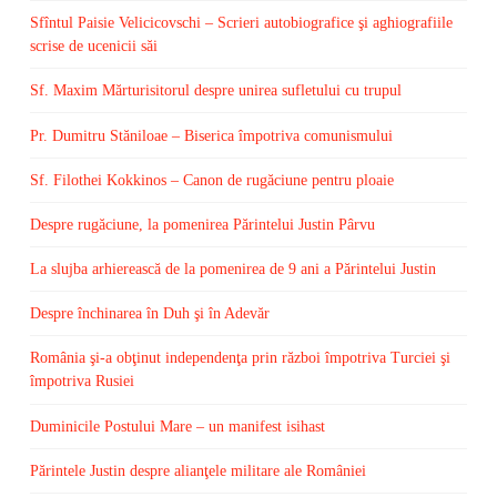
Sfîntul Paisie Velicicovschi – Scrieri autobiografice şi aghiografiile
scrise de ucenicii săi
Sf. Maxim Mărturisitorul despre unirea sufletului cu trupul
Pr. Dumitru Stăniloae – Biserica împotriva comunismului
Sf. Filothei Kokkinos – Canon de rugăciune pentru ploaie
Despre rugăciune, la pomenirea Părintelui Justin Pârvu
La slujba arhierească de la pomenirea de 9 ani a Părintelui Justin
Despre închinarea în Duh şi în Adevăr
România şi-a obţinut independenţa prin război împotriva Turciei şi
împotriva Rusiei
Duminicile Postului Mare – un manifest isihast
Părintele Justin despre alianţele militare ale României