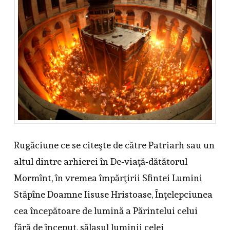
Rugăciune ce se citeşte de către Patriarh sau un
altul dintre arhierei în De‑viaţă‑dătătorul
Mormînt, în vremea împărţirii Sfintei Lumini
Stăpîne Doamne Iisuse Hristoase, Înţelepciunea
cea începătoare de lumină a Părintelui celui
fără de început, sălaşul luminii celei