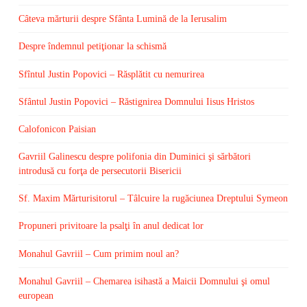
Câteva mărturii despre Sfânta Lumină de la Ierusalim
Despre îndemnul petiţionar la schismă
Sfîntul Justin Popovici – Răsplătit cu nemurirea
Sfântul Justin Popovici – Răstignirea Domnului Iisus Hristos
Calofonicon Paisian
Gavriil Galinescu despre polifonia din Duminici şi sărbători
introdusă cu forţa de persecutorii Bisericii
Sf. Maxim Mărturisitorul – Tâlcuire la rugăciunea Dreptului Symeon
Propuneri privitoare la psalţi în anul dedicat lor
Monahul Gavriil – Cum primim noul an?
Monahul Gavriil – Chemarea isihastă a Maicii Domnului şi omul
european