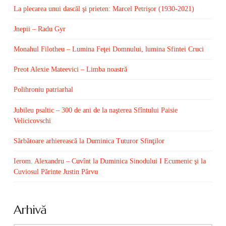
La plecarea unui dascăl şi prieten: Marcel Petrişor (1930-2021)
Jnepii – Radu Gyr
Monahul Filotheu – Lumina Feţei Domnului, lumina Sfintei Cruci
Preot Alexie Mateevici – Limba noastră
Polihroniu patriarhal
Jubileu psaltic – 300 de ani de la naşterea Sfîntului Paisie
Velicicovschi
Sărbătoare arhierească la Duminica Tuturor Sfinţilor
Ierom. Alexandru – Cuvînt la Duminica Sinodului I Ecumenic şi la
Cuviosul Părinte Justin Pârvu
Arhivă