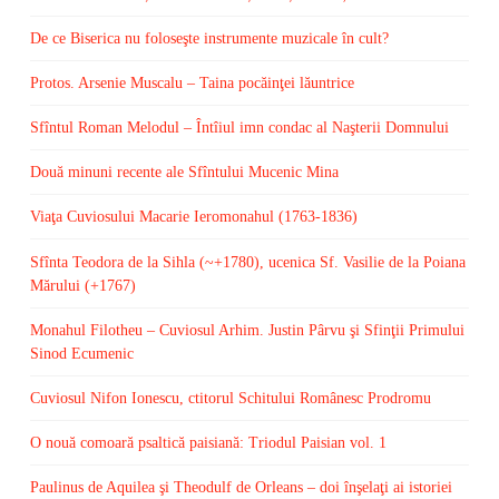
De ce Biserica nu foloseşte instrumente muzicale în cult?
Protos. Arsenie Muscalu – Taina pocăinţei lăuntrice
Sfîntul Roman Melodul – Întîiul imn condac al Naşterii Domnului
Două minuni recente ale Sfîntului Mucenic Mina
Viaţa Cuviosului Macarie Ieromonahul (1763-1836)
Sfînta Teodora de la Sihla (~+1780), ucenica Sf. Vasilie de la Poiana
Mărului (+1767)
Monahul Filotheu – Cuviosul Arhim. Justin Pârvu şi Sfinţii Primului
Sinod Ecumenic
Cuviosul Nifon Ionescu, ctitorul Schitului Românesc Prodromu
O nouă comoară psaltică paisiană: Triodul Paisian vol. 1
Paulinus de Aquilea şi Theodulf de Orleans – doi înşelaţi ai istoriei