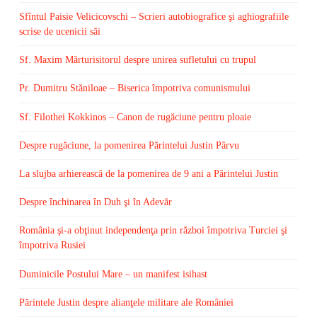
Sfîntul Paisie Velicicovschi – Scrieri autobiografice şi aghiografiile
scrise de ucenicii săi
Sf. Maxim Mărturisitorul despre unirea sufletului cu trupul
Pr. Dumitru Stăniloae – Biserica împotriva comunismului
Sf. Filothei Kokkinos – Canon de rugăciune pentru ploaie
Despre rugăciune, la pomenirea Părintelui Justin Pârvu
La slujba arhierească de la pomenirea de 9 ani a Părintelui Justin
Despre închinarea în Duh şi în Adevăr
România şi-a obţinut independenţa prin război împotriva Turciei şi
împotriva Rusiei
Duminicile Postului Mare – un manifest isihast
Părintele Justin despre alianţele militare ale României