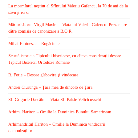
La mormîntul neştiut al Sfîntului Valeriu Gafencu, la 70 de ani de la
săvîrşirea sa
Mărturisitorul Virgil Maxim – Viaţa lui Valeriu Gafencu. Prezentare
către comisia de canonizare a B.O.R.
Mihai Eminescu – Rugăciune
Scurtă istorie a Tipicului bisericesc, cu cîteva consideraţii despre
Tipicul Bisericii Ortodoxe Române
R. Fotie – Despre gîrbovire şi vindecare
Andrei Ciurunga – Ţara mea de dincolo de Ţară
Sf. Grigorie Dascălul – Viaţa Sf. Paisie Velicicovschi
Arhim. Hariton – Omilie la Duminica Bunului Samarinean
Arhimandritul Hariton – Omilie la Duminica vindecării
demonizaţilor