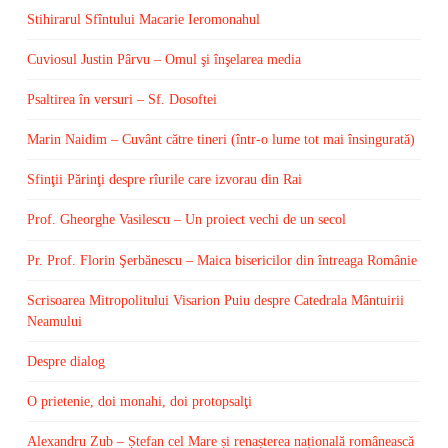
Stihirarul Sfîntului Macarie Ieromonahul
Cuviosul Justin Pârvu – Omul şi înşelarea media
Psaltirea în versuri – Sf. Dosoftei
Marin Naidim – Cuvânt către tineri (într-o lume tot mai însingurată)
Sfinţii Părinţi despre rîurile care izvorau din Rai
Prof. Gheorghe Vasilescu – Un proiect vechi de un secol
Pr. Prof. Florin Şerbănescu – Maica bisericilor din întreaga Românie
Scrisoarea Mitropolitului Visarion Puiu despre Catedrala Mântuirii
Neamului
Despre dialog
O prietenie, doi monahi, doi protopsalţi
Alexandru Zub – Ștefan cel Mare și renașterea națională românească