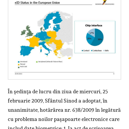
În şedinţa de lucru din ziua de miercuri, 25
februarie 2009, Sfântul Sinod a adoptat, în
unanimitate, hotărârea nr. 638/2009 în legătură
cu problema noilor paşapoarte electronice care
includ date biometrice: 1. Ia act de scrisoarea