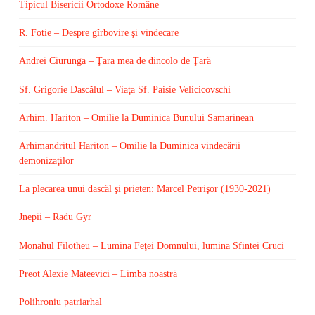
Tipicul Bisericii Ortodoxe Române
R. Fotie – Despre gîrbovire şi vindecare
Andrei Ciurunga – Ţara mea de dincolo de Ţară
Sf. Grigorie Dascălul – Viaţa Sf. Paisie Velicicovschi
Arhim. Hariton – Omilie la Duminica Bunului Samarinean
Arhimandritul Hariton – Omilie la Duminica vindecării
demonizaţilor
La plecarea unui dascăl şi prieten: Marcel Petrişor (1930-2021)
Jnepii – Radu Gyr
Monahul Filotheu – Lumina Feţei Domnului, lumina Sfintei Cruci
Preot Alexie Mateevici – Limba noastră
Polihroniu patriarhal