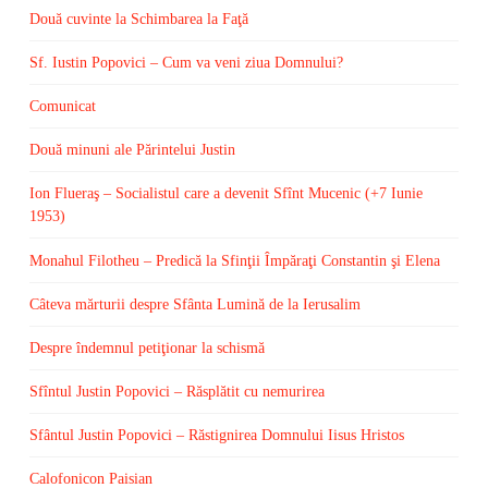
Două cuvinte la Schimbarea la Faţă
Sf. Iustin Popovici – Cum va veni ziua Domnului?
Comunicat
Două minuni ale Părintelui Justin
Ion Flueraş – Socialistul care a devenit Sfînt Mucenic (+7 Iunie
1953)
Monahul Filotheu – Predică la Sfinţii Împăraţi Constantin şi Elena
Câteva mărturii despre Sfânta Lumină de la Ierusalim
Despre îndemnul petiţionar la schismă
Sfîntul Justin Popovici – Răsplătit cu nemurirea
Sfântul Justin Popovici – Răstignirea Domnului Iisus Hristos
Calofonicon Paisian