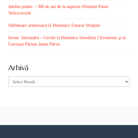
Jubileu psaltic – 300 de ani de la naşterea Sfîntului Paisie
Velicicovschi
Sărbătoare arhierească la Duminica Tuturor Sfinţilor
Ierom. Alexandru – Cuvînt la Duminica Sinodului I Ecumenic şi la
Cuviosul Părinte Justin Pârvu
Arhivă
Arhivă