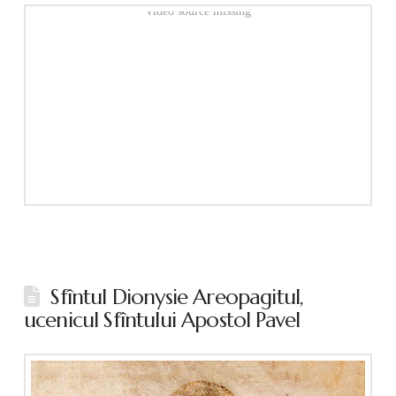
Video source missing
Sfîntul Dionysie Areopagitul,
ucenicul Sfîntului Apostol Pavel