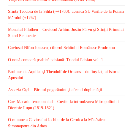
Sfînta Teodora de la Sihla (~+1780), ucenica Sf. Vasilie de la Poiana
Mărului (+1767)
Monahul Filotheu – Cuviosul Arhim. Justin Pârvu şi Sfinţii Primului
Sinod Ecumenic
Cuviosul Nifon Ionescu, ctitorul Schitului Românesc Prodromu
O nouă comoară psaltică paisiană: Triodul Paisian vol. 1
Paulinus de Aquilea şi Theodulf de Orleans – doi înşelaţi ai istoriei
Apusului
Aspazia Oţel – Părutul pogorămînt şi efectul duplicităţii
Cuv. Macarie Ieromonahul – Cuvînt la întronizarea Mitropolitului
Dionisie Lupu (1819-1821)
O minune a Cuviosului Iachint de la Cernica la Mănăstirea
Simonopetra din Athos