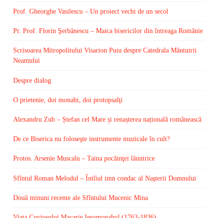
Prof. Gheorghe Vasilescu – Un proiect vechi de un secol
Pr. Prof. Florin Şerbănescu – Maica bisericilor din întreaga Românie
Scrisoarea Mitropolitului Visarion Puiu despre Catedrala Mântuirii
Neamului
Despre dialog
O prietenie, doi monahi, doi protopsalţi
Alexandru Zub – Ștefan cel Mare și renașterea națională românească
De ce Biserica nu foloseşte instrumente muzicale în cult?
Protos. Arsenie Muscalu – Taina pocăinţei lăuntrice
Sfîntul Roman Melodul – Întîiul imn condac al Naşterii Domnului
Două minuni recente ale Sfîntului Mucenic Mina
Viaţa Cuviosului Macarie Ieromonahul (1763-1836)