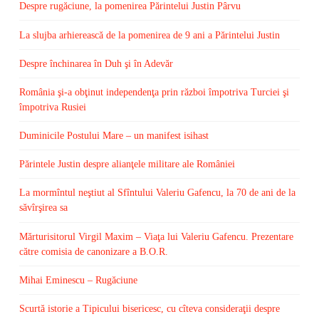
Despre rugăciune, la pomenirea Părintelui Justin Pârvu
La slujba arhierească de la pomenirea de 9 ani a Părintelui Justin
Despre închinarea în Duh şi în Adevăr
România şi-a obţinut independenţa prin război împotriva Turciei şi
împotriva Rusiei
Duminicile Postului Mare – un manifest isihast
Părintele Justin despre alianţele militare ale României
La mormîntul neştiut al Sfîntului Valeriu Gafencu, la 70 de ani de la
săvîrşirea sa
Mărturisitorul Virgil Maxim – Viaţa lui Valeriu Gafencu. Prezentare
către comisia de canonizare a B.O.R.
Mihai Eminescu – Rugăciune
Scurtă istorie a Tipicului bisericesc, cu cîteva consideraţii despre