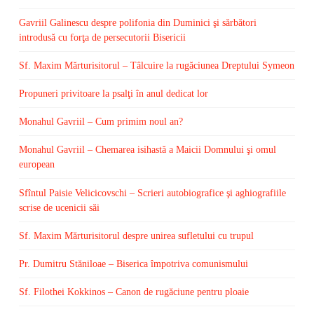
Gavriil Galinescu despre polifonia din Duminici şi sărbători
introdusă cu forţa de persecutorii Bisericii
Sf. Maxim Mărturisitorul – Tâlcuire la rugăciunea Dreptului Symeon
Propuneri privitoare la psalţi în anul dedicat lor
Monahul Gavriil – Cum primim noul an?
Monahul Gavriil – Chemarea isihastă a Maicii Domnului şi omul
european
Sfîntul Paisie Velicicovschi – Scrieri autobiografice şi aghiografiile
scrise de ucenicii săi
Sf. Maxim Mărturisitorul despre unirea sufletului cu trupul
Pr. Dumitru Stăniloae – Biserica împotriva comunismului
Sf. Filothei Kokkinos – Canon de rugăciune pentru ploaie