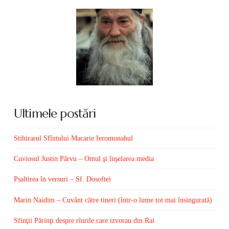
Ultimele postări
Stihirarul Sfîntului Macarie Ieromonahul
Cuviosul Justin Pârvu – Omul şi înşelarea media
Psaltirea în versuri – Sf. Dosoftei
Marin Naidim – Cuvânt către tineri (într-o lume tot mai însingurată)
Sfinţii Părinţi despre rîurile care izvorau din Rai