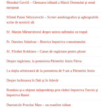
Monahul Gavriil – Chemarea isihastă a Maicii Domnului şi omul
european
Sfîntul Paisie Velicicovschi – Scrieri autobiografice şi aghiografiile
scrise de ucenicii săi
Sf. Maxim Mărturisitorul despre unirea sufletului cu trupul
Pr. Dumitru Stăniloae – Biserica împotriva comunismului
Sf. Filothei Kokkinos – Canon de rugăciune pentru ploaie
Despre rugăciune, la pomenirea Părintelui Justin Pârvu
La slujba arhierească de la pomenirea de 9 ani a Părintelui Justin
Despre închinarea în Duh şi în Adevăr
România şi-a obţinut independenţa prin război împotriva Turciei şi
împotriva Rusiei
Duminicile Postului Mare – un manifest isihast