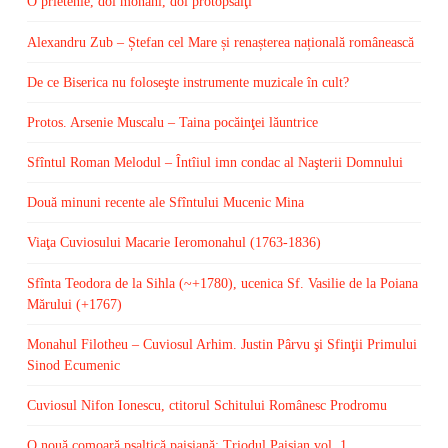
O prietenie, doi monahi, doi protopsalţi
Alexandru Zub – Ștefan cel Mare și renașterea națională românească
De ce Biserica nu foloseşte instrumente muzicale în cult?
Protos. Arsenie Muscalu – Taina pocăinţei lăuntrice
Sfîntul Roman Melodul – Întîiul imn condac al Naşterii Domnului
Două minuni recente ale Sfîntului Mucenic Mina
Viaţa Cuviosului Macarie Ieromonahul (1763-1836)
Sfînta Teodora de la Sihla (~+1780), ucenica Sf. Vasilie de la Poiana
Mărului (+1767)
Monahul Filotheu – Cuviosul Arhim. Justin Pârvu şi Sfinţii Primului
Sinod Ecumenic
Cuviosul Nifon Ionescu, ctitorul Schitului Românesc Prodromu
O nouă comoară psaltică paisiană: Triodul Paisian vol. 1