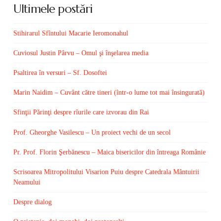
Ultimele postări
Stihirarul Sfîntului Macarie Ieromonahul
Cuviosul Justin Pârvu – Omul şi înşelarea media
Psaltirea în versuri – Sf. Dosoftei
Marin Naidim – Cuvânt către tineri (într-o lume tot mai însingurată)
Sfinţii Părinţi despre rîurile care izvorau din Rai
Prof. Gheorghe Vasilescu – Un proiect vechi de un secol
Pr. Prof. Florin Şerbănescu – Maica bisericilor din întreaga Românie
Scrisoarea Mitropolitului Visarion Puiu despre Catedrala Mântuirii
Neamului
Despre dialog