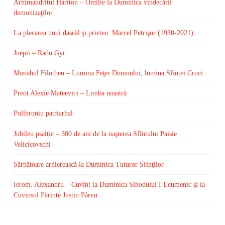
Arhimandritul Hariton – Omilie la Duminica vindecării
demonizaţilor
La plecarea unui dascăl şi prieten: Marcel Petrişor (1930-2021)
Jnepii – Radu Gyr
Monahul Filotheu – Lumina Feţei Domnului, lumina Sfintei Cruci
Preot Alexie Mateevici – Limba noastră
Polihroniu patriarhal
Jubileu psaltic – 300 de ani de la naşterea Sfîntului Paisie
Velicicovschi
Sărbătoare arhierească la Duminica Tuturor Sfinţilor
Ierom. Alexandru – Cuvînt la Duminica Sinodului I Ecumenic şi la
Cuviosul Părinte Justin Pârvu