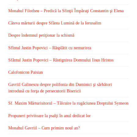
Monahul Filotheu – Predică la Sfinţii Împăraţi Constantin şi Elena
Câteva mărturii despre Sfânta Lumină de la Ierusalim
Despre îndemnul petiţionar la schismă
Sfîntul Justin Popovici – Răsplătit cu nemurirea
Sfântul Justin Popovici – Răstignirea Domnului Iisus Hristos
Calofonicon Paisian
Gavriil Galinescu despre polifonia din Duminici şi sărbători
introdusă cu forţa de persecutorii Bisericii
Sf. Maxim Mărturisitorul – Tâlcuire la rugăciunea Dreptului Symeon
Propuneri privitoare la psalţi în anul dedicat lor
Monahul Gavriil – Cum primim noul an?