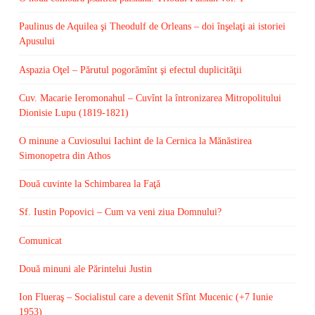
Paulinus de Aquilea şi Theodulf de Orleans – doi înşelaţi ai istoriei
Apusului
Aspazia Oţel – Părutul pogorămînt şi efectul duplicităţii
Cuv. Macarie Ieromonahul – Cuvînt la întronizarea Mitropolitului
Dionisie Lupu (1819-1821)
O minune a Cuviosului Iachint de la Cernica la Mănăstirea
Simonopetra din Athos
Două cuvinte la Schimbarea la Faţă
Sf. Iustin Popovici – Cum va veni ziua Domnului?
Comunicat
Două minuni ale Părintelui Justin
Ion Flueraş – Socialistul care a devenit Sfînt Mucenic (+7 Iunie
1953)