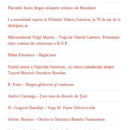
Părintele Justin despre alianţele militare ale României
La mormîntul neştiut al Sfîntului Valeriu Gafencu, la 70 de ani de la
săvîrşirea sa
Mărturisitorul Virgil Maxim – Viaţa lui Valeriu Gafencu. Prezentare
către comisia de canonizare a B.O.R.
Mihai Eminescu – Rugăciune
Scurtă istorie a Tipicului bisericesc, cu cîteva consideraţii despre
Tipicul Bisericii Ortodoxe Române
R. Fotie – Despre gîrbovire şi vindecare
Andrei Ciurunga – Ţara mea de dincolo de Ţară
Sf. Grigorie Dascălul – Viaţa Sf. Paisie Velicicovschi
Arhim. Hariton – Omilie la Duminica Bunului Samarinean