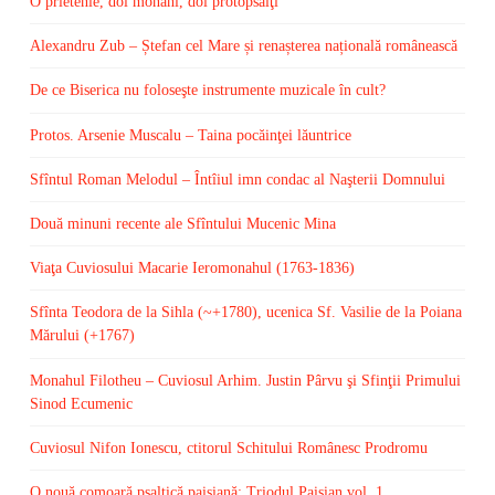
O prietenie, doi monahi, doi protopsalţi
Alexandru Zub – Ștefan cel Mare și renașterea națională românească
De ce Biserica nu foloseşte instrumente muzicale în cult?
Protos. Arsenie Muscalu – Taina pocăinţei lăuntrice
Sfîntul Roman Melodul – Întîiul imn condac al Naşterii Domnului
Două minuni recente ale Sfîntului Mucenic Mina
Viaţa Cuviosului Macarie Ieromonahul (1763-1836)
Sfînta Teodora de la Sihla (~+1780), ucenica Sf. Vasilie de la Poiana
Mărului (+1767)
Monahul Filotheu – Cuviosul Arhim. Justin Pârvu şi Sfinţii Primului
Sinod Ecumenic
Cuviosul Nifon Ionescu, ctitorul Schitului Românesc Prodromu
O nouă comoară psaltică paisiană: Triodul Paisian vol. 1