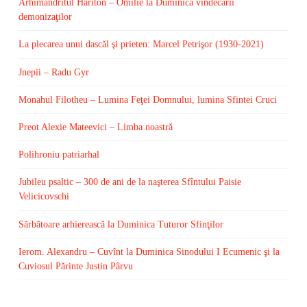
Arhimandritul Hariton – Omilie la Duminica vindecării
demonizaţilor
La plecarea unui dascăl şi prieten: Marcel Petrişor (1930-2021)
Jnepii – Radu Gyr
Monahul Filotheu – Lumina Feţei Domnului, lumina Sfintei Cruci
Preot Alexie Mateevici – Limba noastră
Polihroniu patriarhal
Jubileu psaltic – 300 de ani de la naşterea Sfîntului Paisie
Velicicovschi
Sărbătoare arhierească la Duminica Tuturor Sfinţilor
Ierom. Alexandru – Cuvînt la Duminica Sinodului I Ecumenic şi la
Cuviosul Părinte Justin Pârvu