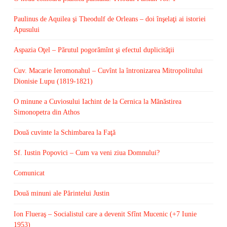
Paulinus de Aquilea şi Theodulf de Orleans – doi înşelaţi ai istoriei
Apusului
Aspazia Oţel – Părutul pogorămînt şi efectul duplicităţii
Cuv. Macarie Ieromonahul – Cuvînt la întronizarea Mitropolitului
Dionisie Lupu (1819-1821)
O minune a Cuviosului Iachint de la Cernica la Mănăstirea
Simonopetra din Athos
Două cuvinte la Schimbarea la Faţă
Sf. Iustin Popovici – Cum va veni ziua Domnului?
Comunicat
Două minuni ale Părintelui Justin
Ion Flueraş – Socialistul care a devenit Sfînt Mucenic (+7 Iunie
1953)