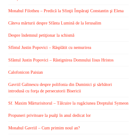
Monahul Filotheu – Predică la Sfinţii Împăraţi Constantin şi Elena
Câteva mărturii despre Sfânta Lumină de la Ierusalim
Despre îndemnul petiţionar la schismă
Sfîntul Justin Popovici – Răsplătit cu nemurirea
Sfântul Justin Popovici – Răstignirea Domnului Iisus Hristos
Calofonicon Paisian
Gavriil Galinescu despre polifonia din Duminici şi sărbători
introdusă cu forţa de persecutorii Bisericii
Sf. Maxim Mărturisitorul – Tâlcuire la rugăciunea Dreptului Symeon
Propuneri privitoare la psalţi în anul dedicat lor
Monahul Gavriil – Cum primim noul an?