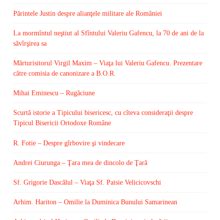
Părintele Justin despre alianţele militare ale României
La mormîntul neştiut al Sfîntului Valeriu Gafencu, la 70 de ani de la
săvîrşirea sa
Mărturisitorul Virgil Maxim – Viaţa lui Valeriu Gafencu. Prezentare
către comisia de canonizare a B.O.R.
Mihai Eminescu – Rugăciune
Scurtă istorie a Tipicului bisericesc, cu cîteva consideraţii despre
Tipicul Bisericii Ortodoxe Române
R. Fotie – Despre gîrbovire şi vindecare
Andrei Ciurunga – Ţara mea de dincolo de Ţară
Sf. Grigorie Dascălul – Viaţa Sf. Paisie Velicicovschi
Arhim. Hariton – Omilie la Duminica Bunului Samarinean