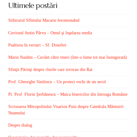
Ultimele postări
Stihirarul Sfîntului Macarie Ieromonahul
Cuviosul Justin Pârvu – Omul şi înşelarea media
Psaltirea în versuri – Sf. Dosoftei
Marin Naidim – Cuvânt către tineri (într-o lume tot mai însingurată)
Sfinţii Părinţi despre rîurile care izvorau din Rai
Prof. Gheorghe Vasilescu – Un proiect vechi de un secol
Pr. Prof. Florin Şerbănescu – Maica bisericilor din întreaga Românie
Scrisoarea Mitropolitului Visarion Puiu despre Catedrala Mântuirii
Neamului
Despre dialog