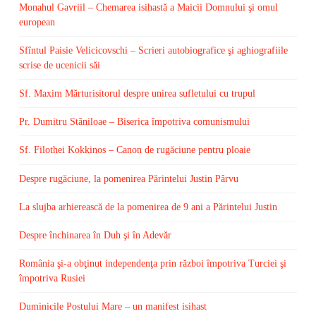
Monahul Gavriil – Chemarea isihastă a Maicii Domnului şi omul
european
Sfîntul Paisie Velicicovschi – Scrieri autobiografice şi aghiografiile
scrise de ucenicii săi
Sf. Maxim Mărturisitorul despre unirea sufletului cu trupul
Pr. Dumitru Stăniloae – Biserica împotriva comunismului
Sf. Filothei Kokkinos – Canon de rugăciune pentru ploaie
Despre rugăciune, la pomenirea Părintelui Justin Pârvu
La slujba arhierească de la pomenirea de 9 ani a Părintelui Justin
Despre închinarea în Duh şi în Adevăr
România şi-a obţinut independenţa prin război împotriva Turciei şi
împotriva Rusiei
Duminicile Postului Mare – un manifest isihast