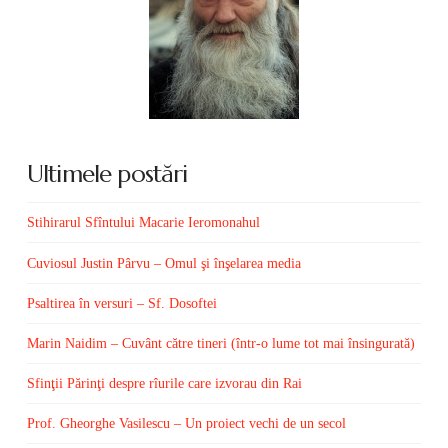
Ultimele postări
Stihirarul Sfîntului Macarie Ieromonahul
Cuviosul Justin Pârvu – Omul şi înşelarea media
Psaltirea în versuri – Sf. Dosoftei
Marin Naidim – Cuvânt către tineri (într-o lume tot mai însingurată)
Sfinţii Părinţi despre rîurile care izvorau din Rai
Prof. Gheorghe Vasilescu – Un proiect vechi de un secol