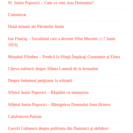
Sf. Iustin Popovici – Cum va veni ziua Domnului?
Comunicat
Două minuni ale Părintelui Justin
Ion Flueraş – Socialistul care a devenit Sfînt Mucenic (+7 Iunie
1953)
Monahul Filotheu – Predică la Sfinţii Împăraţi Constantin şi Elena
Câteva mărturii despre Sfânta Lumină de la Ierusalim
Despre îndemnul petiţionar la schismă
Sfîntul Justin Popovici – Răsplătit cu nemurirea
Sfântul Justin Popovici – Răstignirea Domnului Iisus Hristos
Calofonicon Paisian
Gavriil Galinescu despre polifonia din Duminici şi sărbători