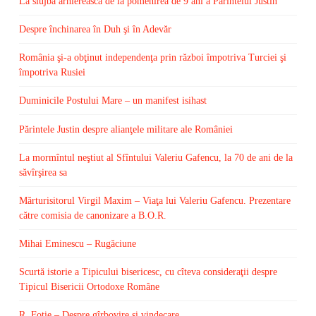
La slujba arhierească de la pomenirea de 9 ani a Părintelui Justin
Despre închinarea în Duh şi în Adevăr
România şi-a obţinut independenţa prin război împotriva Turciei şi
împotriva Rusiei
Duminicile Postului Mare – un manifest isihast
Părintele Justin despre alianţele militare ale României
La mormîntul neştiut al Sfîntului Valeriu Gafencu, la 70 de ani de la
săvîrşirea sa
Mărturisitorul Virgil Maxim – Viaţa lui Valeriu Gafencu. Prezentare
către comisia de canonizare a B.O.R.
Mihai Eminescu – Rugăciune
Scurtă istorie a Tipicului bisericesc, cu cîteva consideraţii despre
Tipicul Bisericii Ortodoxe Române
R. Fotie – Despre gîrbovire şi vindecare