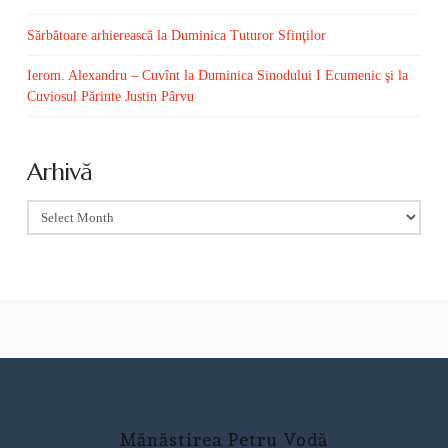
Sărbătoare arhierească la Duminica Tuturor Sfinţilor
Ierom. Alexandru – Cuvînt la Duminica Sinodului I Ecumenic şi la
Cuviosul Părinte Justin Pârvu
Arhivă
Arhivă
Mănăstirea Petru Vodă