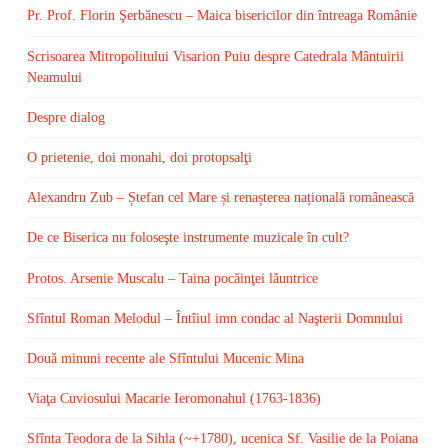
Pr. Prof. Florin Şerbănescu – Maica bisericilor din întreaga Românie
Scrisoarea Mitropolitului Visarion Puiu despre Catedrala Mântuirii
Neamului
Despre dialog
O prietenie, doi monahi, doi protopsalţi
Alexandru Zub – Ștefan cel Mare și renașterea națională românească
De ce Biserica nu foloseşte instrumente muzicale în cult?
Protos. Arsenie Muscalu – Taina pocăinţei lăuntrice
Sfîntul Roman Melodul – Întîiul imn condac al Naşterii Domnului
Două minuni recente ale Sfîntului Mucenic Mina
Viaţa Cuviosului Macarie Ieromonahul (1763-1836)
Sfînta Teodora de la Sihla (~+1780), ucenica Sf. Vasilie de la Poiana