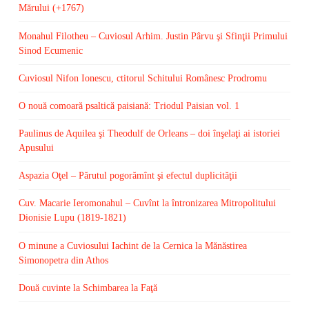
Mărului (+1767)
Monahul Filotheu – Cuviosul Arhim. Justin Pârvu şi Sfinţii Primului
Sinod Ecumenic
Cuviosul Nifon Ionescu, ctitorul Schitului Românesc Prodromu
O nouă comoară psaltică paisiană: Triodul Paisian vol. 1
Paulinus de Aquilea şi Theodulf de Orleans – doi înşelaţi ai istoriei
Apusului
Aspazia Oţel – Părutul pogorămînt şi efectul duplicităţii
Cuv. Macarie Ieromonahul – Cuvînt la întronizarea Mitropolitului
Dionisie Lupu (1819-1821)
O minune a Cuviosului Iachint de la Cernica la Mănăstirea
Simonopetra din Athos
Două cuvinte la Schimbarea la Faţă