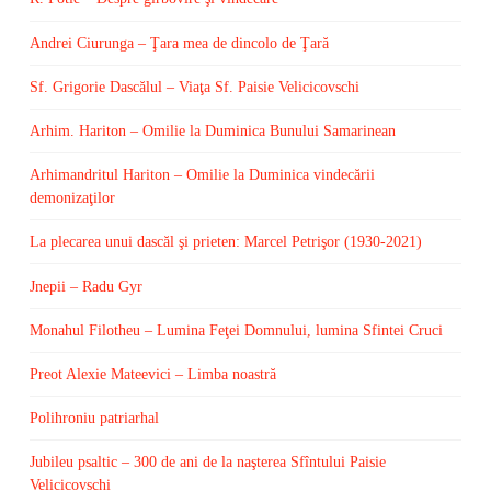
Andrei Ciurunga – Ţara mea de dincolo de Ţară
Sf. Grigorie Dascălul – Viaţa Sf. Paisie Velicicovschi
Arhim. Hariton – Omilie la Duminica Bunului Samarinean
Arhimandritul Hariton – Omilie la Duminica vindecării
demonizaţilor
La plecarea unui dascăl şi prieten: Marcel Petrişor (1930-2021)
Jnepii – Radu Gyr
Monahul Filotheu – Lumina Feţei Domnului, lumina Sfintei Cruci
Preot Alexie Mateevici – Limba noastră
Polihroniu patriarhal
Jubileu psaltic – 300 de ani de la naşterea Sfîntului Paisie
Velicicovschi