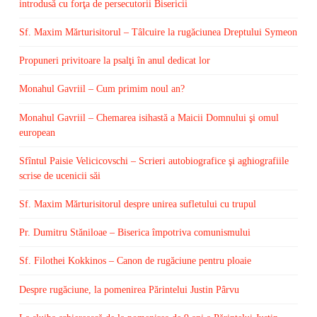
introdusă cu forţa de persecutorii Bisericii
Sf. Maxim Mărturisitorul – Tâlcuire la rugăciunea Dreptului Symeon
Propuneri privitoare la psalţi în anul dedicat lor
Monahul Gavriil – Cum primim noul an?
Monahul Gavriil – Chemarea isihastă a Maicii Domnului şi omul
european
Sfîntul Paisie Velicicovschi – Scrieri autobiografice şi aghiografiile
scrise de ucenicii săi
Sf. Maxim Mărturisitorul despre unirea sufletului cu trupul
Pr. Dumitru Stăniloae – Biserica împotriva comunismului
Sf. Filothei Kokkinos – Canon de rugăciune pentru ploaie
Despre rugăciune, la pomenirea Părintelui Justin Pârvu