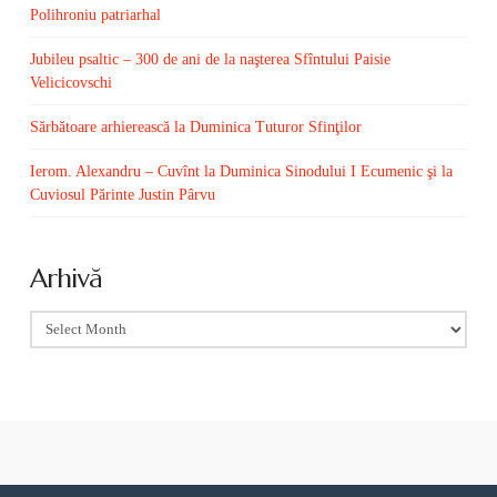
Polihroniu patriarhal
Jubileu psaltic – 300 de ani de la naşterea Sfîntului Paisie
Velicicovschi
Sărbătoare arhierească la Duminica Tuturor Sfinţilor
Ierom. Alexandru – Cuvînt la Duminica Sinodului I Ecumenic şi la
Cuviosul Părinte Justin Pârvu
Arhivă
Arhivă