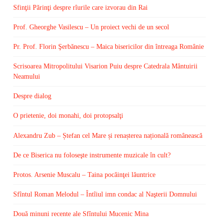
Sfinţii Părinţi despre rîurile care izvorau din Rai
Prof. Gheorghe Vasilescu – Un proiect vechi de un secol
Pr. Prof. Florin Şerbănescu – Maica bisericilor din întreaga Românie
Scrisoarea Mitropolitului Visarion Puiu despre Catedrala Mântuirii
Neamului
Despre dialog
O prietenie, doi monahi, doi protopsalţi
Alexandru Zub – Ștefan cel Mare și renașterea națională românească
De ce Biserica nu foloseşte instrumente muzicale în cult?
Protos. Arsenie Muscalu – Taina pocăinţei lăuntrice
Sfîntul Roman Melodul – Întîiul imn condac al Naşterii Domnului
Două minuni recente ale Sfîntului Mucenic Mina