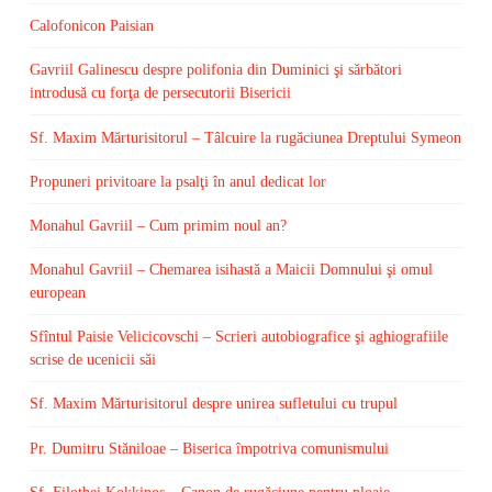
Calofonicon Paisian
Gavriil Galinescu despre polifonia din Duminici şi sărbători
introdusă cu forţa de persecutorii Bisericii
Sf. Maxim Mărturisitorul – Tâlcuire la rugăciunea Dreptului Symeon
Propuneri privitoare la psalţi în anul dedicat lor
Monahul Gavriil – Cum primim noul an?
Monahul Gavriil – Chemarea isihastă a Maicii Domnului şi omul
european
Sfîntul Paisie Velicicovschi – Scrieri autobiografice şi aghiografiile
scrise de ucenicii săi
Sf. Maxim Mărturisitorul despre unirea sufletului cu trupul
Pr. Dumitru Stăniloae – Biserica împotriva comunismului