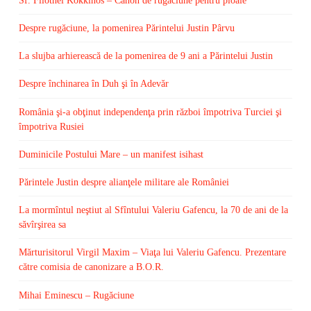
Sf. Filothei Kokkinos – Canon de rugăciune pentru ploaie
Despre rugăciune, la pomenirea Părintelui Justin Pârvu
La slujba arhierească de la pomenirea de 9 ani a Părintelui Justin
Despre închinarea în Duh şi în Adevăr
România şi-a obţinut independenţa prin război împotriva Turciei şi
împotriva Rusiei
Duminicile Postului Mare – un manifest isihast
Părintele Justin despre alianţele militare ale României
La mormîntul neştiut al Sfîntului Valeriu Gafencu, la 70 de ani de la
săvîrşirea sa
Mărturisitorul Virgil Maxim – Viaţa lui Valeriu Gafencu. Prezentare
către comisia de canonizare a B.O.R.
Mihai Eminescu – Rugăciune