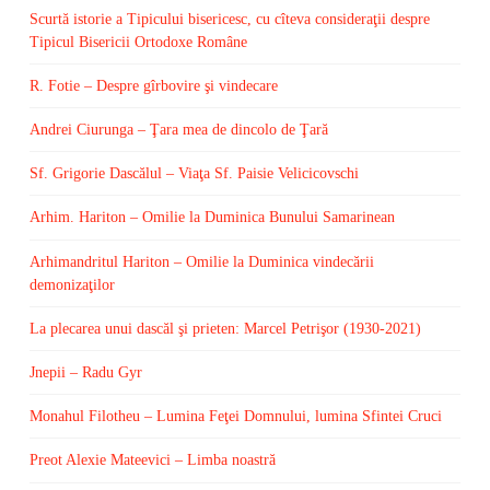
Scurtă istorie a Tipicului bisericesc, cu cîteva consideraţii despre
Tipicul Bisericii Ortodoxe Române
R. Fotie – Despre gîrbovire şi vindecare
Andrei Ciurunga – Ţara mea de dincolo de Ţară
Sf. Grigorie Dascălul – Viaţa Sf. Paisie Velicicovschi
Arhim. Hariton – Omilie la Duminica Bunului Samarinean
Arhimandritul Hariton – Omilie la Duminica vindecării
demonizaţilor
La plecarea unui dascăl şi prieten: Marcel Petrişor (1930-2021)
Jnepii – Radu Gyr
Monahul Filotheu – Lumina Feţei Domnului, lumina Sfintei Cruci
Preot Alexie Mateevici – Limba noastră