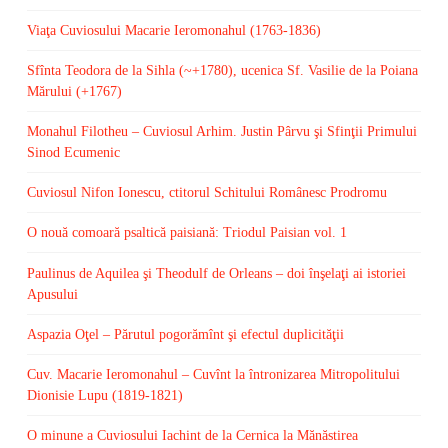
Viaţa Cuviosului Macarie Ieromonahul (1763-1836)
Sfînta Teodora de la Sihla (~+1780), ucenica Sf. Vasilie de la Poiana
Mărului (+1767)
Monahul Filotheu – Cuviosul Arhim. Justin Pârvu şi Sfinţii Primului
Sinod Ecumenic
Cuviosul Nifon Ionescu, ctitorul Schitului Românesc Prodromu
O nouă comoară psaltică paisiană: Triodul Paisian vol. 1
Paulinus de Aquilea şi Theodulf de Orleans – doi înşelaţi ai istoriei
Apusului
Aspazia Oţel – Părutul pogorămînt şi efectul duplicităţii
Cuv. Macarie Ieromonahul – Cuvînt la întronizarea Mitropolitului
Dionisie Lupu (1819-1821)
O minune a Cuviosului Iachint de la Cernica la Mănăstirea