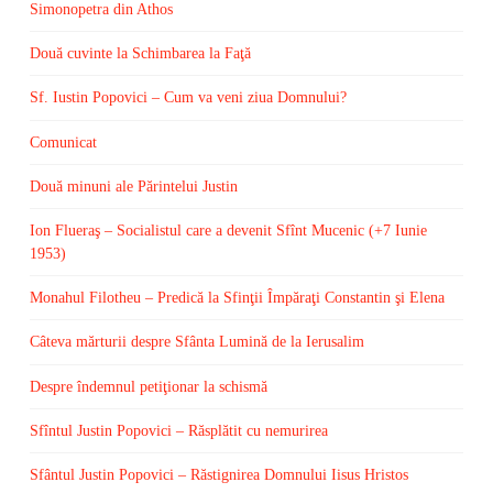
Simonopetra din Athos
Două cuvinte la Schimbarea la Faţă
Sf. Iustin Popovici – Cum va veni ziua Domnului?
Comunicat
Două minuni ale Părintelui Justin
Ion Flueraş – Socialistul care a devenit Sfînt Mucenic (+7 Iunie
1953)
Monahul Filotheu – Predică la Sfinţii Împăraţi Constantin şi Elena
Câteva mărturii despre Sfânta Lumină de la Ierusalim
Despre îndemnul petiţionar la schismă
Sfîntul Justin Popovici – Răsplătit cu nemurirea
Sfântul Justin Popovici – Răstignirea Domnului Iisus Hristos