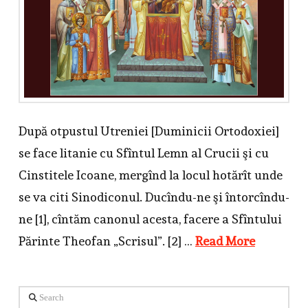
După otpustul Utreniei [Duminicii Ortodoxiei]
se face litanie cu Sfîntul Lemn al Crucii şi cu
Cinstitele Icoane, mergînd la locul hotărît unde
se va citi Sinodiconul. Ducîndu-ne şi întorcîndu-
ne [1], cîntăm canonul acesta, facere a Sfîntului
Părinte Theofan „Scrisul”. [2] …
Read More
Search