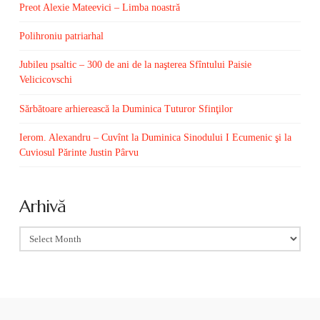
Preot Alexie Mateevici – Limba noastră
Polihroniu patriarhal
Jubileu psaltic – 300 de ani de la naşterea Sfîntului Paisie
Velicicovschi
Sărbătoare arhierească la Duminica Tuturor Sfinţilor
Ierom. Alexandru – Cuvînt la Duminica Sinodului I Ecumenic şi la
Cuviosul Părinte Justin Pârvu
Arhivă
Arhivă