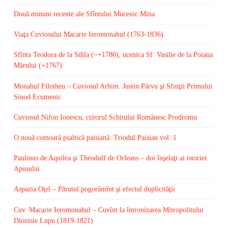
Două minuni recente ale Sfîntului Mucenic Mina
Viaţa Cuviosului Macarie Ieromonahul (1763-1836)
Sfînta Teodora de la Sihla (~+1780), ucenica Sf. Vasilie de la Poiana
Mărului (+1767)
Monahul Filotheu – Cuviosul Arhim. Justin Pârvu şi Sfinţii Primului
Sinod Ecumenic
Cuviosul Nifon Ionescu, ctitorul Schitului Românesc Prodromu
O nouă comoară psaltică paisiană: Triodul Paisian vol. 1
Paulinus de Aquilea şi Theodulf de Orleans – doi înşelaţi ai istoriei
Apusului
Aspazia Oţel – Părutul pogorămînt şi efectul duplicităţii
Cuv. Macarie Ieromonahul – Cuvînt la întronizarea Mitropolitului
Dionisie Lupu (1819-1821)