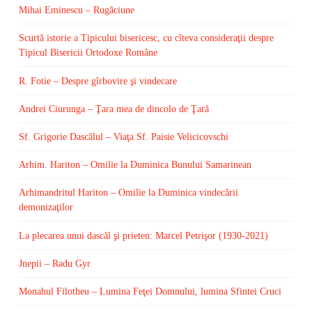
Mihai Eminescu – Rugăciune
Scurtă istorie a Tipicului bisericesc, cu cîteva consideraţii despre
Tipicul Bisericii Ortodoxe Române
R. Fotie – Despre gîrbovire şi vindecare
Andrei Ciurunga – Ţara mea de dincolo de Ţară
Sf. Grigorie Dascălul – Viaţa Sf. Paisie Velicicovschi
Arhim. Hariton – Omilie la Duminica Bunului Samarinean
Arhimandritul Hariton – Omilie la Duminica vindecării
demonizaţilor
La plecarea unui dascăl şi prieten: Marcel Petrişor (1930-2021)
Jnepii – Radu Gyr
Monahul Filotheu – Lumina Feţei Domnului, lumina Sfintei Cruci