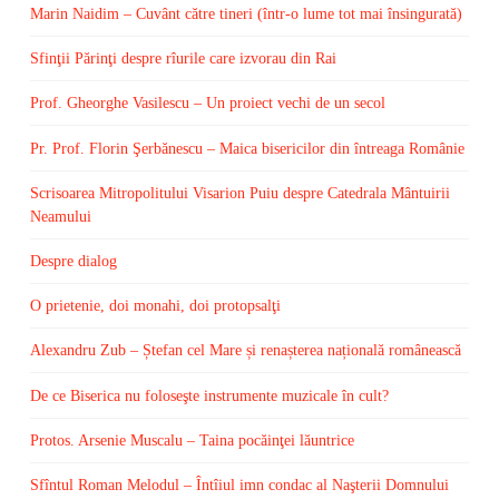
Marin Naidim – Cuvânt către tineri (într-o lume tot mai însingurată)
Sfinţii Părinţi despre rîurile care izvorau din Rai
Prof. Gheorghe Vasilescu – Un proiect vechi de un secol
Pr. Prof. Florin Şerbănescu – Maica bisericilor din întreaga Românie
Scrisoarea Mitropolitului Visarion Puiu despre Catedrala Mântuirii
Neamului
Despre dialog
O prietenie, doi monahi, doi protopsalţi
Alexandru Zub – Ștefan cel Mare și renașterea națională românească
De ce Biserica nu foloseşte instrumente muzicale în cult?
Protos. Arsenie Muscalu – Taina pocăinţei lăuntrice
Sfîntul Roman Melodul – Întîiul imn condac al Naşterii Domnului