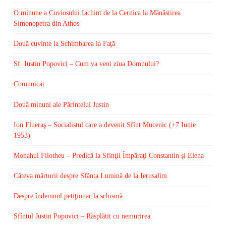
O minune a Cuviosului Iachint de la Cernica la Mănăstirea
Simonopetra din Athos
Două cuvinte la Schimbarea la Faţă
Sf. Iustin Popovici – Cum va veni ziua Domnului?
Comunicat
Două minuni ale Părintelui Justin
Ion Flueraş – Socialistul care a devenit Sfînt Mucenic (+7 Iunie
1953)
Monahul Filotheu – Predică la Sfinţii Împăraţi Constantin şi Elena
Câteva mărturii despre Sfânta Lumină de la Ierusalim
Despre îndemnul petiţionar la schismă
Sfîntul Justin Popovici – Răsplătit cu nemurirea