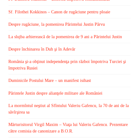
Sf. Filothei Kokkinos – Canon de rugăciune pentru ploaie
Despre rugăciune, la pomenirea Părintelui Justin Pârvu
La slujba arhierească de la pomenirea de 9 ani a Părintelui Justin
Despre închinarea în Duh şi în Adevăr
România şi-a obţinut independenţa prin război împotriva Turciei şi
împotriva Rusiei
Duminicile Postului Mare – un manifest isihast
Părintele Justin despre alianţele militare ale României
La mormîntul neştiut al Sfîntului Valeriu Gafencu, la 70 de ani de la
săvîrşirea sa
Mărturisitorul Virgil Maxim – Viaţa lui Valeriu Gafencu. Prezentare
către comisia de canonizare a B.O.R.