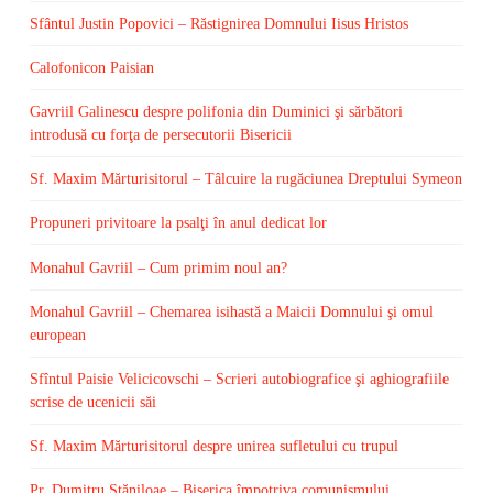
Sfântul Justin Popovici – Răstignirea Domnului Iisus Hristos
Calofonicon Paisian
Gavriil Galinescu despre polifonia din Duminici şi sărbători
introdusă cu forţa de persecutorii Bisericii
Sf. Maxim Mărturisitorul – Tâlcuire la rugăciunea Dreptului Symeon
Propuneri privitoare la psalţi în anul dedicat lor
Monahul Gavriil – Cum primim noul an?
Monahul Gavriil – Chemarea isihastă a Maicii Domnului şi omul
european
Sfîntul Paisie Velicicovschi – Scrieri autobiografice şi aghiografiile
scrise de ucenicii săi
Sf. Maxim Mărturisitorul despre unirea sufletului cu trupul
Pr. Dumitru Stăniloae – Biserica împotriva comunismului