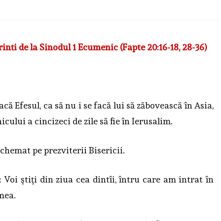
inţi de la Sinodul 1 Ecumenic (Fapte 20:16-18, 28-36)
că Efesul, ca să nu i se facă lui să zăbovească în Asia,
icului a cincizeci de zile să fie în Ierusalim.
a chemat pe prezviterii Bisericii.
: Voi ştiţi din ziua cea dintîi, întru care am intrat în
mea.