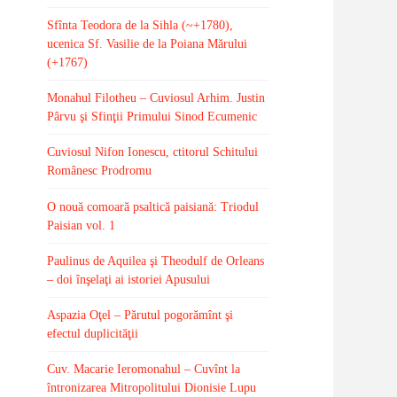
Sfînta Teodora de la Sihla (~+1780),
ucenica Sf. Vasilie de la Poiana Mărului
(+1767)
Monahul Filotheu – Cuviosul Arhim. Justin
Pârvu şi Sfinţii Primului Sinod Ecumenic
Cuviosul Nifon Ionescu, ctitorul Schitului
Românesc Prodromu
O nouă comoară psaltică paisiană: Triodul
Paisian vol. 1
Paulinus de Aquilea şi Theodulf de Orleans
– doi înşelaţi ai istoriei Apusului
Aspazia Oţel – Părutul pogorămînt şi
efectul duplicităţii
Cuv. Macarie Ieromonahul – Cuvînt la
întronizarea Mitropolitului Dionisie Lupu