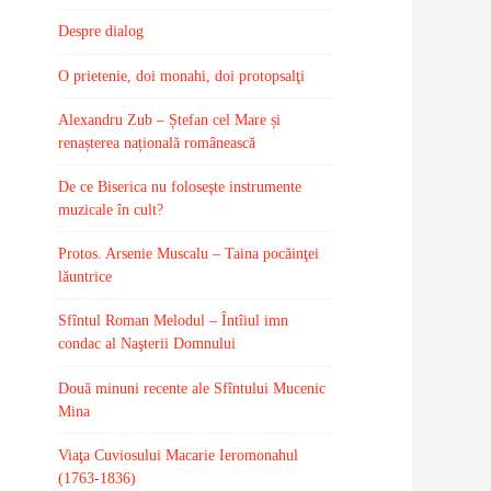
Despre dialog
O prietenie, doi monahi, doi protopsalţi
Alexandru Zub – Ștefan cel Mare și
renașterea națională românească
De ce Biserica nu foloseşte instrumente
muzicale în cult?
Protos. Arsenie Muscalu – Taina pocăinţei
lăuntrice
Sfîntul Roman Melodul – Întîiul imn
condac al Naşterii Domnului
Două minuni recente ale Sfîntului Mucenic
Mina
Viaţa Cuviosului Macarie Ieromonahul
(1763-1836)