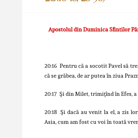
Apostolul din Duminica Sfinţilor Păr
20:16 Pentru că a socotit Pavel să trea
că se grăbea, de ar putea în ziua Prazn
20:17 Şi din Milet, trimiţînd în Efes, 
20:18 Şi dacă au venit la el, a zis lor
Asia, cum am fost cu voi în toată vre