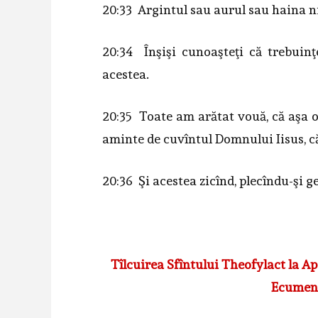
20:33 Argintul sau aurul sau haina ni
20:34 Înşişi cunoaşteţi că trebuinţ
acestea.
20:35 Toate am arătat vouă, că aşa os
aminte de cuvîntul Domnului Iisus, că E
20:36 Şi acestea zicînd, plecîndu-şi g
Tîlcuirea Sfîntului Theofylact la Ap
Ecumenic