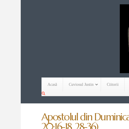
Acasă
Cuviosul Justin
Ctitorii
Apostolul din Duminica 
20:16-18, 28-36)