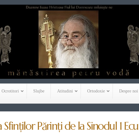
Ocrotitori
Slujbe
Atitudini
Ortodoxie
Despre noi
Sfinţilor Părinţi de la Sinodul 1 E