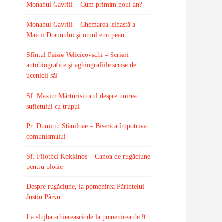
Monahul Gavriil – Cum primim noul an?
Monahul Gavriil – Chemarea isihastă a
Maicii Domnului şi omul european
Sfîntul Paisie Velicicovschi – Scrieri
autobiografice şi aghiografiile scrise de
ucenicii săi
Sf. Maxim Mărturisitorul despre unirea
sufletului cu trupul
Pr. Dumitru Stăniloae – Biserica împotriva
comunismului
Sf. Filothei Kokkinos – Canon de rugăciune
pentru ploaie
Despre rugăciune, la pomenirea Părintelui
Justin Pârvu
La slujba arhierească de la pomenirea de 9