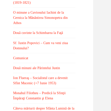
(1819-1821)
O minune a Cuviosului Iachint de la
Cernica la Mănăstirea Simonopetra din
Athos
Două cuvinte la Schimbarea la Faţă
Sf. Iustin Popovici – Cum va veni ziua
Domnului?
Comunicat
Două minuni ale Părintelui Justin
Ion Flueraş – Socialistul care a devenit
Sfînt Mucenic (+7 Iunie 1953)
Monahul Filotheu – Predică la Sfinţii
Împăraţi Constantin şi Elena
Câteva mărturii despre Sfânta Lumină de la