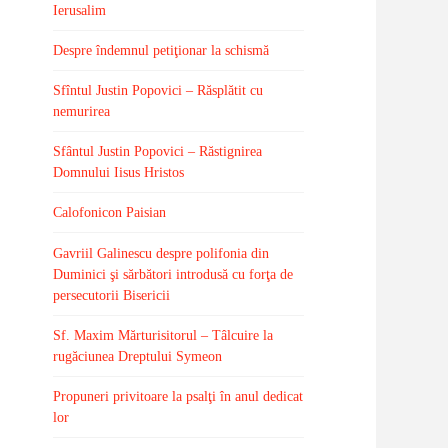
Ierusalim
Despre îndemnul petiţionar la schismă
Sfîntul Justin Popovici – Răsplătit cu
nemurirea
Sfântul Justin Popovici – Răstignirea
Domnului Iisus Hristos
Calofonicon Paisian
Gavriil Galinescu despre polifonia din
Duminici şi sărbători introdusă cu forţa de
persecutorii Bisericii
Sf. Maxim Mărturisitorul – Tâlcuire la
rugăciunea Dreptului Symeon
Propuneri privitoare la psalţi în anul dedicat
lor