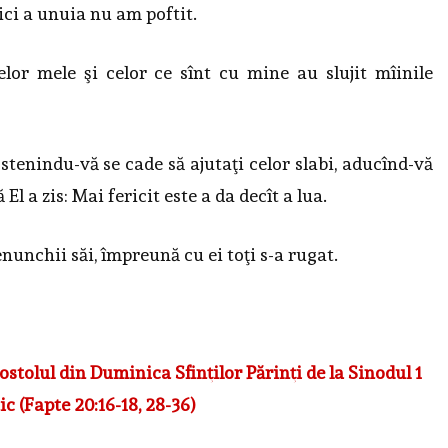
ci a unuia nu am poftit.
elor mele şi celor ce sînt cu mine au slujit mîinile
tenindu-vă se cade să ajutaţi celor slabi, aducînd-vă
l a zis: Mai fericit este a da decît a lua.
enunchii săi, împreună cu ei toţi s-a rugat.
ostolul din Duminica Sfinţilor Părinţi de la Sinodul 1
 (Fapte 20:16-18, 28-36)