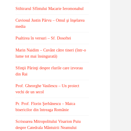
Stihirarul Sfîntului Macarie Ieromonahul
Cuviosul Justin Pârvu – Omul şi înşelarea
media
Psaltirea în versuri – Sf. Dosoftei
Marin Naidim – Cuvânt către tineri (într-o
lume tot mai însingurată)
Sfinţii Părinţi despre rîurile care izvorau
din Rai
Prof. Gheorghe Vasilescu – Un proiect
vechi de un secol
Pr. Prof. Florin Şerbănescu – Maica
bisericilor din întreaga Românie
Scrisoarea Mitropolitului Visarion Puiu
despre Catedrala Mântuirii Neamului