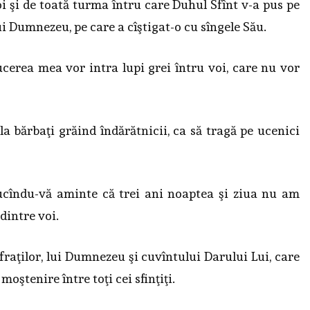
i şi de toată turma întru care Duhul Sfînt v-a pus pe
lui Dumnezeu, pe care a cîştigat-o cu sîngele Său.
cerea mea vor intra lupi grei întru voi, care nu vor
la bărbaţi grăind îndărătnicii, ca să tragă pe ucenici
ucîndu-vă aminte că trei ani noaptea şi ziua nu am
dintre voi.
fraţilor, lui Dumnezeu şi cuvîntului Darului Lui, care
moştenire între toţi cei sfinţiţi.