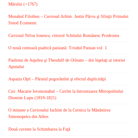
Mărului (+1767)
Monahul Filotheu – Cuviosul Arhim. Justin Pârvu şi Sfinţii Primului
Sinod Ecumenic
Cuviosul Nifon Ionescu, ctitorul Schitului Românesc Prodromu
O nouă comoară psaltică paisiană: Triodul Paisian vol. 1
Paulinus de Aquilea şi Theodulf de Orleans – doi înşelaţi ai istoriei
Apusului
Aspazia Oţel – Părutul pogorămînt şi efectul duplicităţii
Cuv. Macarie Ieromonahul – Cuvînt la întronizarea Mitropolitului
Dionisie Lupu (1819-1821)
O minune a Cuviosului Iachint de la Cernica la Mănăstirea
Simonopetra din Athos
Două cuvinte la Schimbarea la Faţă