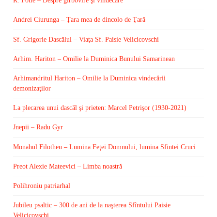
R. Fotie – Despre gîrbovire şi vindecare
Andrei Ciurunga – Ţara mea de dincolo de Ţară
Sf. Grigorie Dascălul – Viaţa Sf. Paisie Velicicovschi
Arhim. Hariton – Omilie la Duminica Bunului Samarinean
Arhimandritul Hariton – Omilie la Duminica vindecării
demonizaţilor
La plecarea unui dascăl şi prieten: Marcel Petrişor (1930-2021)
Jnepii – Radu Gyr
Monahul Filotheu – Lumina Feţei Domnului, lumina Sfintei Cruci
Preot Alexie Mateevici – Limba noastră
Polihroniu patriarhal
Jubileu psaltic – 300 de ani de la naşterea Sfîntului Paisie
Velicicovschi