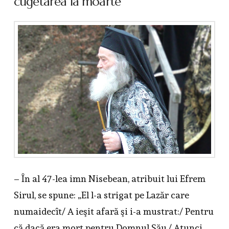
cugetarea la moarte
– În al 47-lea imn Nisebean, atribuit lui Efrem
Sirul, se spune: „El l-a strigat pe Lazăr care
numaidecît/ A ieşit afară şi i-a mustrat:/ Pentru
că dacă era mort pentru Domnul Său,/ Atunci