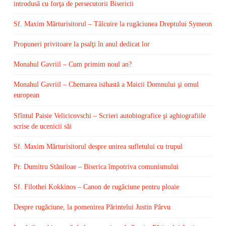
introdusă cu forţa de persecutorii Bisericii
Sf. Maxim Mărturisitorul – Tâlcuire la rugăciunea Dreptului Symeon
Propuneri privitoare la psalţi în anul dedicat lor
Monahul Gavriil – Cum primim noul an?
Monahul Gavriil – Chemarea isihastă a Maicii Domnului şi omul
european
Sfîntul Paisie Velicicovschi – Scrieri autobiografice şi aghiografiile
scrise de ucenicii săi
Sf. Maxim Mărturisitorul despre unirea sufletului cu trupul
Pr. Dumitru Stăniloae – Biserica împotriva comunismului
Sf. Filothei Kokkinos – Canon de rugăciune pentru ploaie
Despre rugăciune, la pomenirea Părintelui Justin Pârvu