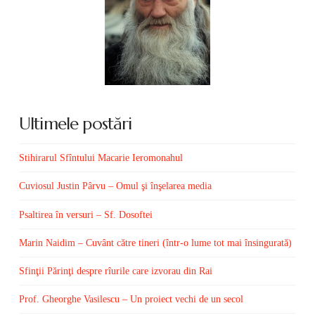
Ultimele postări
Stihirarul Sfîntului Macarie Ieromonahul
Cuviosul Justin Pârvu – Omul şi înşelarea media
Psaltirea în versuri – Sf. Dosoftei
Marin Naidim – Cuvânt către tineri (într-o lume tot mai însingurată)
Sfinţii Părinţi despre rîurile care izvorau din Rai
Prof. Gheorghe Vasilescu – Un proiect vechi de un secol