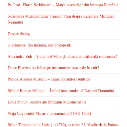
Pr. Prof. Florin Şerbănescu – Maica bisericilor din întreaga Românie
Scrisoarea Mitropolitului Visarion Puiu despre Catedrala Mântuirii
Neamului
Despre dialog
O prietenie, doi monahi, doi protopsalţi
Alexandru Zub – Ștefan cel Mare și renașterea națională românească
De ce Biserica nu foloseşte instrumente muzicale în cult?
Protos. Arsenie Muscalu – Taina pocăinţei lăuntrice
Sfîntul Roman Melodul – Întîiul imn condac al Naşterii Domnului
Două minuni recente ale Sfîntului Mucenic Mina
Viaţa Cuviosului Macarie Ieromonahul (1763-1836)
Sfînta Teodora de la Sihla (~+1780), ucenica Sf. Vasilie de la Poiana