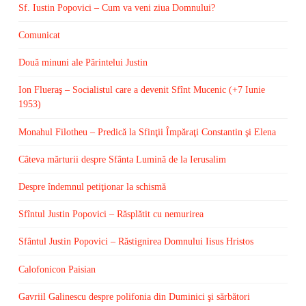
Sf. Iustin Popovici – Cum va veni ziua Domnului?
Comunicat
Două minuni ale Părintelui Justin
Ion Flueraş – Socialistul care a devenit Sfînt Mucenic (+7 Iunie
1953)
Monahul Filotheu – Predică la Sfinţii Împăraţi Constantin şi Elena
Câteva mărturii despre Sfânta Lumină de la Ierusalim
Despre îndemnul petiţionar la schismă
Sfîntul Justin Popovici – Răsplătit cu nemurirea
Sfântul Justin Popovici – Răstignirea Domnului Iisus Hristos
Calofonicon Paisian
Gavriil Galinescu despre polifonia din Duminici şi sărbători