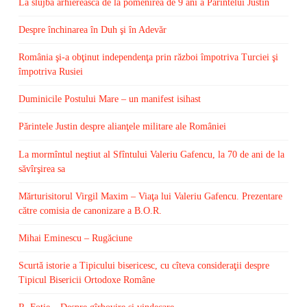
La slujba arhierească de la pomenirea de 9 ani a Părintelui Justin
Despre închinarea în Duh şi în Adevăr
România şi-a obţinut independenţa prin război împotriva Turciei şi
împotriva Rusiei
Duminicile Postului Mare – un manifest isihast
Părintele Justin despre alianţele militare ale României
La mormîntul neştiut al Sfîntului Valeriu Gafencu, la 70 de ani de la
săvîrşirea sa
Mărturisitorul Virgil Maxim – Viaţa lui Valeriu Gafencu. Prezentare
către comisia de canonizare a B.O.R.
Mihai Eminescu – Rugăciune
Scurtă istorie a Tipicului bisericesc, cu cîteva consideraţii despre
Tipicul Bisericii Ortodoxe Române