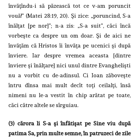
învăţîndu-i să păzească tot ce v-am poruncit
vouă!” (Matei 28:19, 20). Şi zice: „poruncind, S-a
înălţat [pe nor]”; n-a zis: „S-a suit”, căci încă
vorbeşte ca despre un om doar. Şi de aici ne
învăţăm că Hristos îi învăţa pe ucenici şi după
înviere. Iar despre vremea aceasta [dintre
înviere şi înălţare] nici unul dintre Evanghelişti
nu a vorbit cu de-adinsul. Ci Ioan zăboveşte
întru dînsa mai mult decît toţi ceilalţi, însă
nimeni nu le-a vestit în chip arătat pe toate,
căci către altele se sîrguiau.
(3) cărora li S-a şi înfăţişat pe Sine viu după
patima Sa, prin multe semne, în patruzeci de zile