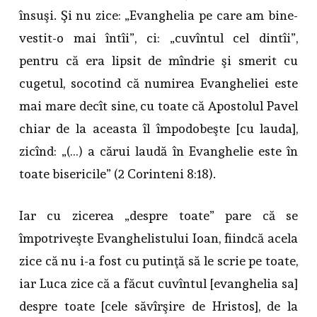
însuşi. Şi nu zice: „Evanghelia pe care am bine-
vestit-o mai întîi”, ci: „cuvîntul cel dintîi”,
pentru că era lipsit de mîndrie şi smerit cu
cugetul, socotind că numirea Evangheliei este
mai mare decît sine, cu toate că Apostolul Pavel
chiar de la aceasta îl împodobeşte [cu lauda],
zicînd: „(…) a cărui laudă în Evanghelie este în
toate bisericile” (2 Corinteni 8:18).
Iar cu zicerea „despre toate” pare că se
împotriveşte Evanghelistului Ioan, fiindcă acela
zice că nu i-a fost cu putinţă să le scrie pe toate,
iar Luca zice că a făcut cuvîntul [evanghelia sa]
despre toate [cele săvîrşire de Hristos], de la