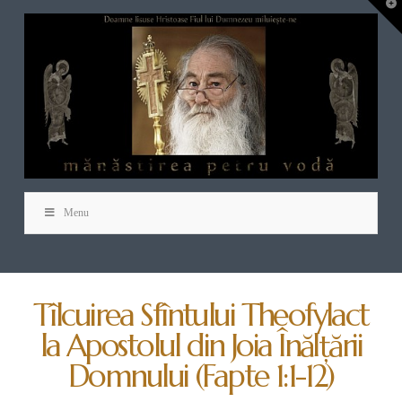
T
t
W
Menu
Tîlcuirea Sfîntului Theofylact
la Apostolul din Joia Înălţării
Domnului (Fapte 1:1-12)