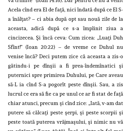
va trimite” (Ioan 14:16). Dar pentru ce nu a venit
Acela cînd era El de faţă, nici îndată după ce El S-
a înălţat? – ci abia după opt sau nouă zile de la
aceasta, adică după ce s-a împlinit ziua a
cincizecea. Şi încă ceva: Cum zicea: „Luaţi Duh
Sfînt!” (Ioan 20:22) – de vreme ce Duhul nu
venise încă? Deci putem zice că aceasta a zis-o
gătindu-i pe dînşii a fi prea-îndemînatici şi
puternici spre primirea Duhului, pe Care aveau
să-L ia cînd S-a pogorît peste dînşii. Sau, a zis
lucrul ce era să fie ca pe unul ce ar fi stat de faţă
chiar atunci, precum şi cînd zice: „Iată, v-am dat
putere să călcaţi peste şerpi, şi peste scorpii şi
peste toată puterea vrăjmaşului, şi nimic nu vă