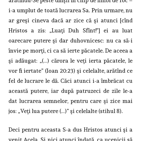
arătîndu-Se peste dînşii în chip de limbi de foc –
i-a umplut de toată lucrarea Sa. Prin urmare, nu
ar greşi cineva dacă ar zice că şi atunci [cînd
Hristos a zis: „Luaţi Duh Sfînt!”] ei au luat
oarecare putere şi dar duhovnicesc: nu ca să-i
învie pe morţi, ci ca să ierte păcatele. De aceea a
şi adăugat: „(…) cărora le veţi ierta păcatele, le
vor fi iertate” (Ioan 20:23) şi celelalte, arătînd ce
fel de lucrare le dă. Căci atunci i-a îmbrăcat cu
această putere, iar după patruzeci de zile le-a
dat lucrarea semnelor, pentru care şi zice mai
jos: „Veţi lua putere (…)” şi celelalte (stihul 8).
Deci pentru aceasta S-a dus Hristos atunci şi a
venit Acela. Şi nici atunci îndată, ca ucenicii să