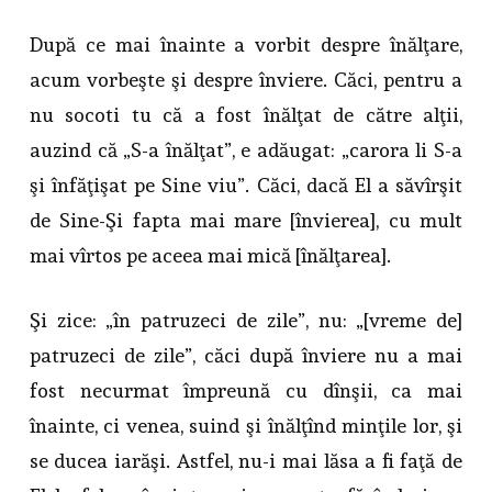
După ce mai înainte a vorbit despre înălţare,
acum vorbeşte şi despre înviere. Căci, pentru a
nu socoti tu că a fost înălţat de către alţii,
auzind că „S-a înălţat”, e adăugat: „carora li S-a
şi înfăţişat pe Sine viu”. Căci, dacă El a săvîrşit
de Sine-Şi fapta mai mare [învierea], cu mult
mai vîrtos pe aceea mai mică [înălţarea].
Şi zice: „în patruzeci de zile”, nu: „[vreme de]
patruzeci de zile”, căci după înviere nu a mai
fost necurmat împreună cu dînşii, ca mai
înainte, ci venea, suind şi înălţînd minţile lor, şi
se ducea iarăşi. Astfel, nu-i mai lăsa a fi faţă de