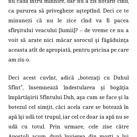
nu cadă întru mîhnire, dar nu a zis hotărît cînd,
ca pururea să privegheze aşteptînd. Deci ce te
minunezi că nu le zice cînd va fi pacea
sfîrşitului veacului [lumii]? – de vreme ce nu a
voit să arate nici măcar sorocul şi făgăduinţa
aceasta atît de apropiată, pentru pricina pe care
am zis-o.
Deci acest cuvînt, adică „botezaţi cu Duhul
Sfînt”, însemnează îndestularea şi bogăţia
împărtăşirii Sfîntului Duh, aşa cum se face şi la
botezul cel simţit, căci acela care se botează în
apă îşi udă tot trupul, iar cel ce doar ia apă nu se
udă cu totul. Prin urmare, cele zise către
Apostoli acum, după învierea din morţi a lui