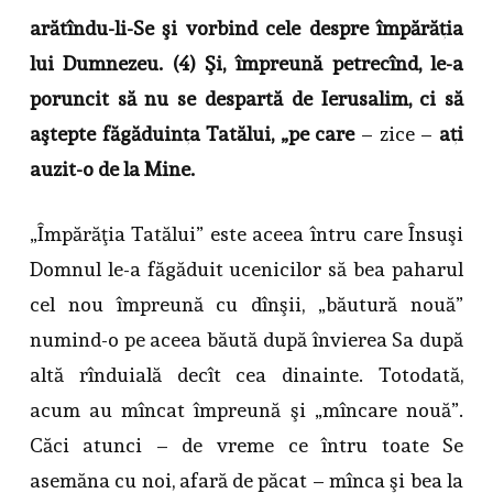
arătîndu-li-Se şi vorbind cele despre împărăţia
lui Dumnezeu. (4) Şi, împreună petrecînd, le-a
poruncit să nu se despartă de Ierusalim, ci să
aştepte făgăduinţa Tatălui, „pe care
– zice –
aţi
auzit-o de la Mine.
„Împărăţia Tatălui” este aceea întru care Însuşi
Domnul le-a făgăduit ucenicilor să bea paharul
cel nou împreună cu dînşii, „băutură nouă”
numind-o pe aceea băută după învierea Sa după
altă rînduială decît cea dinainte. Totodată,
acum au mîncat împreună şi „mîncare nouă”.
Căci atunci – de vreme ce întru toate Se
asemăna cu noi, afară de păcat – mînca şi bea la