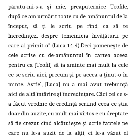
părutu-mi-s-a şi mie, preaputernice Teofile,
după ce am urmărit toate cu de-amănuntul de la
început, să ţi le scriu pe rînd, ca să te
încredinţezi despre temeinicia învăţăturii pe
care ai primit-o” (Luca 1:1-4).Deci pomeneşte de
cele scrise cu de-amănuntul în cartea aceea
pentru ca [Teofil] să ia aminte mai mult la cele
ce se scriu aici, precum şi pe aceea a ţinut-o în
minte. Astfel, [Luca] nu a mai avut trebuinţă
aici de altă întărire şi încredinţare. Căci cel ce s-
a făcut vrednic de credinţă scriind ceea ce ştia
doar din auzite, cu mult mai vîrtos e cu dreptate
să fie crezut cînd alcătuieşte şi scrie faptele pe
care nu le-a auzit de la alţii, ci le-a văzut el