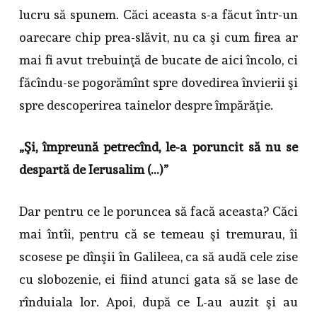
lucru să spunem. Căci aceasta s-a făcut într-un
oarecare chip prea-slăvit, nu ca şi cum firea ar
mai fi avut trebuinţă de bucate de aici încolo, ci
făcîndu-se pogorămînt spre dovedirea învierii şi
spre descoperirea tainelor despre împărăţie.
„Şi, împreună petrecînd, le-a poruncit să nu se
despartă de Ierusalim (…)”
Dar pentru ce le poruncea să facă aceasta? Căci
mai întîi, pentru că se temeau şi tremurau, îi
scosese pe dînşii în Galileea, ca să audă cele zise
cu slobozenie, ei fiind atunci gata să se lase de
rînduiala lor. Apoi, după ce L-au auzit şi au