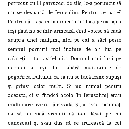
petrecut cu El patruzeci de zile, le-a poruncit să
nu se despartă de Ierusalim. Pentru ce oare?
Pentru că – aşa cum nimeni nu-i lasă pe ostaşi a
ieşi pînă nu se într-armează, cînd voiesc să cadă
asupra unei mulţimi, nici pe cai a sări peste
semnul pornirii mai înainte de a-i lua pe
călăreţi – tot astfel nici Domnul nu-i lasă pe
ucenici a ieşi din tabără mai-nainte de
pogorîrea Duhului, ca să nu se facă lesne supuşi
şi prinşi celor mulţi. Şi nu numai pentru
aceasta, ci şi fiindcă acolo [în Ierusalim] erau
mulţi care aveau să creadă. Şi, a treia [pricină],
ca să nu zică vreunii că i-au lăsat pe cei
cunoscuţi şi s-au dus să se trufească la cei