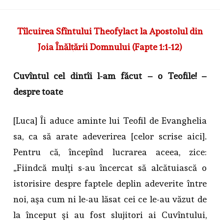
Tîlcuirea Sfîntului Theofylact la Apostolul din
Joia Înălţării Domnului (Fapte 1:1-12)
Cuvîntul cel dintîi l-am făcut – o Teofile! –
despre toate
[Luca] Îi aduce aminte lui Teofil de Evanghelia
sa, ca să arate adeverirea [celor scrise aici].
Pentru că, începînd lucrarea aceea, zice:
„Fiindcă mulţi s-au încercat să alcătuiască o
istorisire despre faptele deplin adeverite între
noi, aşa cum ni le-au lăsat cei ce le-au văzut de
la început şi au fost slujitori ai Cuvîntului,