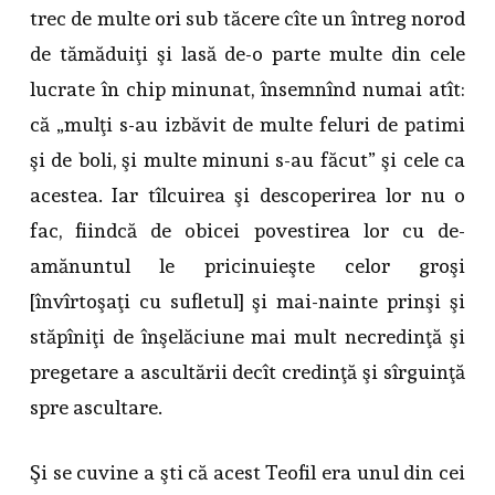
trec de multe ori sub tăcere cîte un întreg norod
de tămăduiţi şi lasă de-o parte multe din cele
lucrate în chip minunat, însemnînd numai atît:
că „mulţi s-au izbăvit de multe feluri de patimi
şi de boli, şi multe minuni s-au făcut” şi cele ca
acestea. Iar tîlcuirea şi descoperirea lor nu o
fac, fiindcă de obicei povestirea lor cu de-
amănuntul le pricinuieşte celor groşi
[învîrtoşaţi cu sufletul] şi mai-nainte prinşi şi
stăpîniţi de înşelăciune mai mult necredinţă şi
pregetare a ascultării decît credinţă şi sîrguinţă
spre ascultare.
Şi se cuvine a şti că acest Teofil era unul din cei