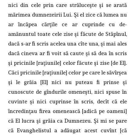
nici din cele prin care străluceşte şi se arată
mărimea dumnezeirii Lui. Şi el zice că lumea nu
ar încăpea cărţile ce ar cuprinde cu de-
amănuntul toate cele zise şi făcute de Stăpînul,
dacă s-ar fi scris acelea una cîte una, şi mai ales
dacă cineva ar fi voit să caute şi să dea în scris
şi pricinile [raţiunile] celor făcute şi zise [de El].
Căci pricinile [raţiunile] celor pe care le săvîrşea
şi le grăia [El] nici nu puteau fi prinse şi
cunoscute de gîndurile omeneşti, nici spuse în
cuvinte şi nici cuprinse în scris, decît că ele
încredinţau firea omenească [adică pe oameni]
că El lucra şi grăia ca Dumnezeu. Şi mi se pare
că Evanghelistul a adăugat acest cuvînt [că