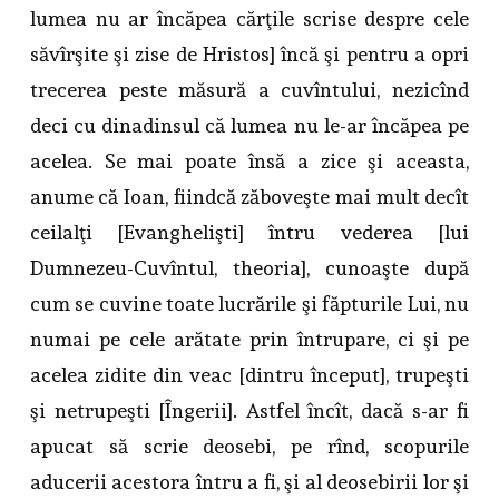
lumea nu ar încăpea cărţile scrise despre cele
săvîrşite şi zise de Hristos] încă şi pentru a opri
trecerea peste măsură a cuvîntului, nezicînd
deci cu dinadinsul că lumea nu le-ar încăpea pe
acelea. Se mai poate însă a zice şi aceasta,
anume că Ioan, fiindcă zăboveşte mai mult decît
ceilalţi [Evanghelişti] întru vederea [lui
Dumnezeu-Cuvîntul, theoria], cunoaşte după
cum se cuvine toate lucrările şi făpturile Lui, nu
numai pe cele arătate prin întrupare, ci şi pe
acelea zidite din veac [dintru început], trupeşti
şi netrupeşti [Îngerii]. Astfel încît, dacă s-ar fi
apucat să scrie deosebi, pe rînd, scopurile
aducerii acestora întru a fi, şi al deosebirii lor şi