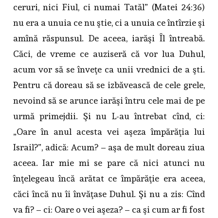
ceruri, nici Fiul, ci numai Tatăl” (Matei 24:36)
nu era a unuia ce nu ştie, ci a unuia ce întîrzie şi
amînă răspunsul. De aceea, iarăşi Îl întreabă.
Căci, de vreme ce auziseră că vor lua Duhul,
acum vor să se înveţe ca unii vrednici de a şti.
Pentru că doreau să se izbăvească de cele grele,
nevoind să se arunce iarăşi întru cele mai de pe
urmă primejdii. Şi nu L-au întrebat cînd, ci:
„Oare în anul acesta vei aşeza împărăţia lui
Israil?”, adică: Acum? – aşa de mult doreau ziua
aceea. Iar mie mi se pare că nici atunci nu
înţelegeau încă arătat ce împărăţie era aceea,
căci încă nu îi învăţase Duhul. Şi nu a zis: Cînd
va fi? – ci: Oare o vei aşeza? – ca şi cum ar fi fost