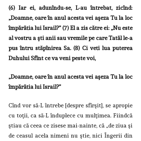
(6) Iar ei, adunîndu-se, L-au întrebat, zicînd:
„Doamne, oare în anul acesta vei aşeza Tu la loc
împărăţia lui Israil?” (7) El a zis către ei: „Nu este
al vostru a şti anii sau vremile pe care Tatăl le-a
pus întru stăpînirea Sa. (8) Ci veţi lua puterea
Duhului Sfînt ce va veni peste voi,
„Doamne, oare în anul acesta vei aşeza Tu la loc
împărăţia lui Israil?”
Cînd vor să-L întrebe [despre sfîrşit], se apropie
cu toţii, ca să-L înduplece cu mulţimea. Fiindcă
ştiau că ceea ce zisese mai-nainte, că „de ziua şi
de ceasul acela nimeni nu ştie, nici Îngerii din