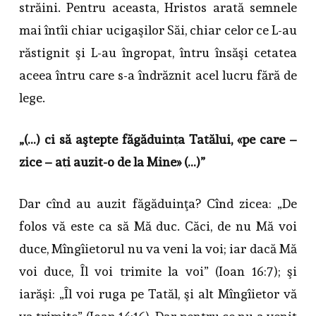
străini. Pentru aceasta, Hristos arată semnele
mai întîi chiar ucigaşilor Săi, chiar celor ce L-au
răstignit şi L-au îngropat, întru însăşi cetatea
aceea întru care s-a îndrăznit acel lucru fără de
lege.
„(…) ci să aştepte făgăduinţa Tatălui, «pe care –
zice – aţi auzit-o de la Mine» (…)”
Dar cînd au auzit făgăduinţa? Cînd zicea: „De
folos vă este ca să Mă duc. Căci, de nu Mă voi
duce, Mîngîietorul nu va veni la voi; iar dacă Mă
voi duce, Îl voi trimite la voi” (Ioan 16:7); şi
iarăşi: „Îl voi ruga pe Tatăl, şi alt Mîngîietor vă