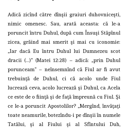
Adică zicînd către dînşii graiuri duhovniceşti,
nimic omenesc. Sau, arată aceasta: că le-a
poruncit întru Duhul, după cum Însuşi Stăpînul
zicea, grăind mai smerit şi mai cu iconomie:
„Iar dacă Eu întru Duhul lui Dumnezeu scot
dracii (…)” (Matei 12:28) – adică: „prin Duhul
porunceam” – neînsemnînd că Fiul ar fi avut
trebuinţă de Duhul, ci că acolo unde Fiul
lucrează ceva, acolo lucrează şi Duhul, ca Acela
ce este de o fiinţă şi de faţă împreună cu Fiul. Şi
ce le-a poruncit Apostolilor? „Mergînd, învăţaţi
toate neamurile, botezîndu-i pe dînşii în numele
Tatălui, şi al Fiului şi al Sfîntului Duh,