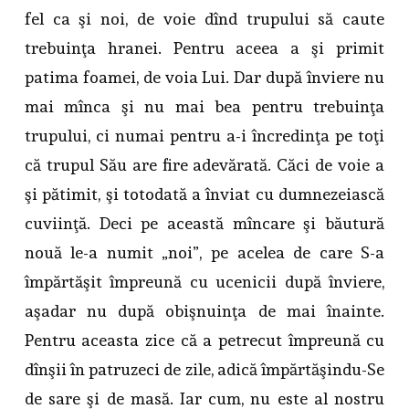
fel ca şi noi, de voie dînd trupului să caute
trebuinţa hranei. Pentru aceea a şi primit
patima foamei, de voia Lui. Dar după înviere nu
mai mînca şi nu mai bea pentru trebuinţa
trupului, ci numai pentru a-i încredinţa pe toţi
că trupul Său are fire adevărată. Căci de voie a
şi pătimit, şi totodată a înviat cu dumnezeiască
cuviinţă. Deci pe această mîncare şi băutură
nouă le-a numit „noi”, pe acelea de care S-a
împărtăşit împreună cu ucenicii după înviere,
aşadar nu după obişnuinţa de mai înainte.
Pentru aceasta zice că a petrecut împreună cu
dînşii în patruzeci de zile, adică împărtăşindu-Se
de sare şi de masă. Iar cum, nu este al nostru