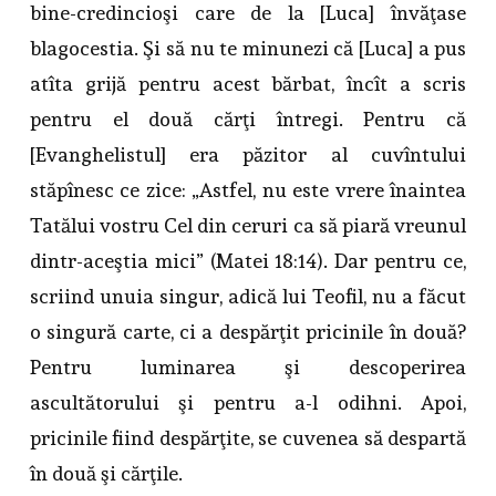
bine-credincioşi care de la [Luca] învăţase
blagocestia. Şi să nu te minunezi că [Luca] a pus
atîta grijă pentru acest bărbat, încît a scris
pentru el două cărţi întregi. Pentru că
[Evanghelistul] era păzitor al cuvîntului
stăpînesc ce zice: „Astfel, nu este vrere înaintea
Tatălui vostru Cel din ceruri ca să piară vreunul
dintr-aceştia mici” (Matei 18:14). Dar pentru ce,
scriind unuia singur, adică lui Teofil, nu a făcut
o singură carte, ci a despărţit pricinile în două?
Pentru luminarea şi descoperirea
ascultătorului şi pentru a-l odihni. Apoi,
pricinile fiind despărţite, se cuvenea să despartă
în două şi cărţile.