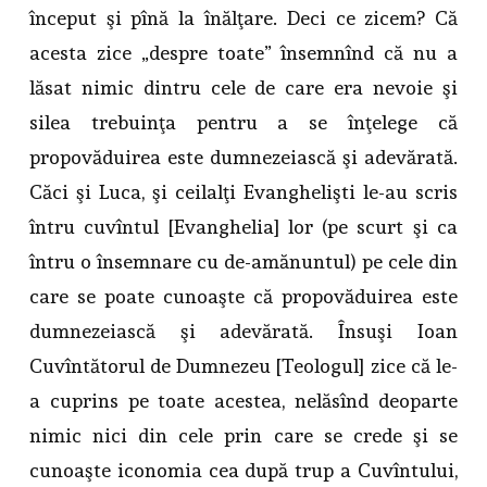
început şi pînă la înălţare. Deci ce zicem? Că
acesta zice „despre toate” însemnînd că nu a
lăsat nimic dintru cele de care era nevoie şi
silea trebuinţa pentru a se înţelege că
propovăduirea este dumnezeiască şi adevărată.
Căci şi Luca, şi ceilalţi Evanghelişti le-au scris
întru cuvîntul [Evanghelia] lor (pe scurt şi ca
întru o însemnare cu de-amănuntul) pe cele din
care se poate cunoaşte că propovăduirea este
dumnezeiască şi adevărată. Însuşi Ioan
Cuvîntătorul de Dumnezeu [Teologul] zice că le-
a cuprins pe toate acestea, nelăsînd deoparte
nimic nici din cele prin care se crede şi se
cunoaşte iconomia cea după trup a Cuvîntului,