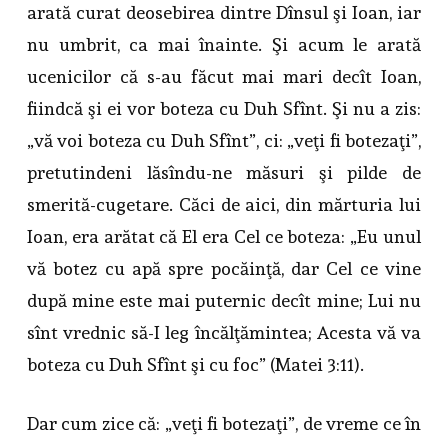
arată curat deosebirea dintre Dînsul şi Ioan, iar
nu umbrit, ca mai înainte. Şi acum le arată
ucenicilor că s-au făcut mai mari decît Ioan,
fiindcă şi ei vor boteza cu Duh Sfînt. Şi nu a zis:
„vă voi boteza cu Duh Sfînt”, ci: „veţi fi botezaţi”,
pretutindeni lăsîndu-ne măsuri şi pilde de
smerită-cugetare. Căci de aici, din mărturia lui
Ioan, era arătat că El era Cel ce boteza: „Eu unul
vă botez cu apă spre pocăinţă, dar Cel ce vine
după mine este mai puternic decît mine; Lui nu
sînt vrednic să-I leg încălţămintea; Acesta vă va
boteza cu Duh Sfînt şi cu foc” (Matei 3:11).
Dar cum zice că: „veţi fi botezaţi”, de vreme ce în