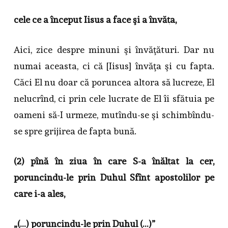
cele ce a început Iisus a face şi a învăţa,
Aici, zice despre minuni şi învăţături. Dar nu
numai aceasta, ci că [Iisus] învăţa şi cu fapta.
Căci El nu doar că poruncea altora să lucreze, El
nelucrînd, ci prin cele lucrate de El îi sfătuia pe
oameni să-I urmeze, mutîndu-se şi schimbîndu-
se spre grijirea de fapta bună.
(2) pînă în ziua în care S-a înălţat la cer,
poruncindu-le prin Duhul Sfînt apostolilor pe
care i-a ales,
„(…) poruncindu-le prin Duhul (…)”