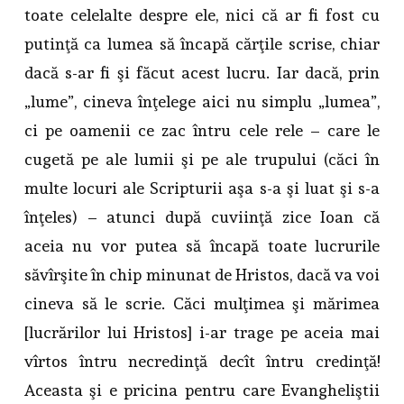
toate celelalte despre ele, nici că ar fi fost cu
putinţă ca lumea să încapă cărţile scrise, chiar
dacă s-ar fi şi făcut acest lucru. Iar dacă, prin
„lume”, cineva înţelege aici nu simplu „lumea”,
ci pe oamenii ce zac întru cele rele – care le
cugetă pe ale lumii şi pe ale trupului (căci în
multe locuri ale Scripturii aşa s-a şi luat şi s-a
înţeles) – atunci după cuviinţă zice Ioan că
aceia nu vor putea să încapă toate lucrurile
săvîrşite în chip minunat de Hristos, dacă va voi
cineva să le scrie. Căci mulţimea şi mărimea
[lucrărilor lui Hristos] i-ar trage pe aceia mai
vîrtos întru necredinţă decît întru credinţă!
Aceasta şi e pricina pentru care Evangheliştii