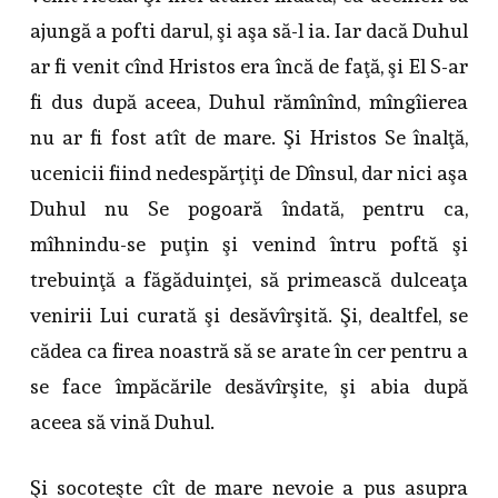
ajungă a pofti darul, şi aşa să-l ia. Iar dacă Duhul
ar fi venit cînd Hristos era încă de faţă, şi El S-ar
fi dus după aceea, Duhul rămînînd, mîngîierea
nu ar fi fost atît de mare. Şi Hristos Se înalţă,
ucenicii fiind nedespărţiţi de Dînsul, dar nici aşa
Duhul nu Se pogoară îndată, pentru ca,
mîhnindu-se puţin şi venind întru poftă şi
trebuinţă a făgăduinţei, să primească dulceaţa
venirii Lui curată şi desăvîrşită. Şi, dealtfel, se
cădea ca firea noastră să se arate în cer pentru a
se face împăcările desăvîrşite, şi abia după
aceea să vină Duhul.
Şi socoteşte cît de mare nevoie a pus asupra