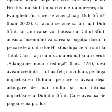
Hristos, nu sînt împotrivnice dumnezeieştilor
Evanghelii, în care se zice: „Luaţi Duh Sfînt!”
(Ioan 20:22). Ci acolo se zice să au luat Duh
Sfînt, iar aici că se vor boteza cu Duhul Sfînt,
aceasta însemnînd vărsarea şi bogăţia dăruirii
pe care le-a dat-o lor Hristos după ce S-a suit la
Tatăl. Căci – aşa cum s-au apropiat şi au cerut:
„Adaugă-ne nouă credinţă!” (Luca 17:5), deşi
aveau credinţă – tot astfel şi aici luau, pe lîngă
împărtăşirea Duhului pe care o aveau deja,
adăugare de mai multă şi mai întinsă
împărtăşire a Duhului Sfînt, Care avea să Se
pogoare asupra lor.