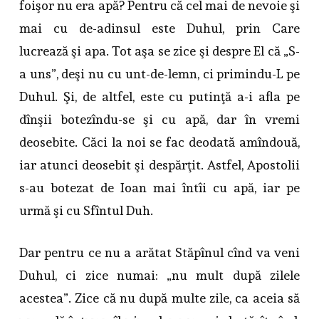
foişor nu era apă? Pentru că cel mai de nevoie şi
mai cu de-adinsul este Duhul, prin Care
lucrează şi apa. Tot aşa se zice şi despre El că „S-
a uns”, deşi nu cu unt-de-lemn, ci primindu-L pe
Duhul. Şi, de altfel, este cu putinţă a-i afla pe
dînşii botezîndu-se şi cu apă, dar în vremi
deosebite. Căci la noi se fac deodată amîndouă,
iar atunci deosebit şi despărţit. Astfel, Apostolii
s-au botezat de Ioan mai întîi cu apă, iar pe
urmă şi cu Sfîntul Duh.
Dar pentru ce nu a arătat Stăpînul cînd va veni
Duhul, ci zice numai: „nu mult după zilele
acestea”. Zice că nu după multe zile, ca aceia să