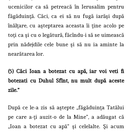
ucenicilor ca să petreacă în Ierusalim pentru
făgăduinţă. Căci, ca ei să nu fugă iarăşi după
înălţare, cu aşteptarea aceasta îi ţine acolo pe
toţi ca şi cu o legătură, făcîndu-i să se uimească
prin nădejdile cele bune şi să nu ia aminte la
nearătarea lor.
(5) Căci Ioan a botezat cu apă, iar voi veţi fi
botezaţi cu Duhul Sfînt, nu mult după aceste
zile.”
După ce le-a zis să aştepte „făgăduinţa Tatălui
pe care a-ţi auzit-o de la Mine”, a adăugat că
„Ioan a botezat cu apă” şi celelalte. Şi acum