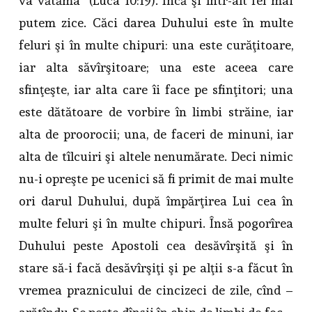
va vătăma” (Luca 10:19). Încă şi într-alt fel mai
putem zice. Căci darea Duhului este în multe
feluri şi în multe chipuri: una este curăţitoare,
iar alta săvîrşitoare; una este aceea care
sfinţeşte, iar alta care îi face pe sfinţitori; una
este dătătoare de vorbire în limbi străine, iar
alta de proorocii; una, de faceri de minuni, iar
alta de tîlcuiri şi altele nenumărate. Deci nimic
nu-i opreşte pe ucenici să fi primit de mai multe
ori darul Duhului, după împărţirea Lui cea în
multe feluri şi în multe chipuri. Însă pogorîrea
Duhului peste Apostoli cea desăvîrşită şi în
stare să-i facă desăvîrşiţi şi pe alţii s-a făcut în
vremea praznicului de cincizeci de zile, cînd –