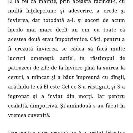
El la fel ca înainte, prin aceasta făcîndu-i, cu
multă înţelepciune şi adeverire, a crede şi
învierea, dar totodată a-L şi socoti de acum
încolo mai mare decît un om, cu toate că
acestea două erau împotrivnice. Căci, pentru a
fi crezută învierea, se cădea să facă multe
lucruri omeneşti: astfel, în răstimpul de
patruzeci de zile de la înviere pînă la suirea la
ceruri, a mîncat şi a băut împreună cu dînşii,
arătîndu-le că El este Cel ce S-a răstignit, şi S-a
îngropat şi a înviat din morţi. Iar pentru
cealaltă, dimpotrivă. Şi amîndouă s-au făcut în
vremea cuvenită.
Dar pentru care pricină nu S-a arătat [Hristos