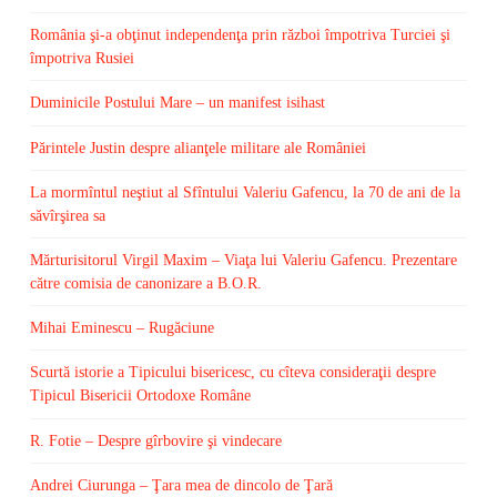
România şi-a obţinut independenţa prin război împotriva Turciei şi
împotriva Rusiei
Duminicile Postului Mare – un manifest isihast
Părintele Justin despre alianţele militare ale României
La mormîntul neştiut al Sfîntului Valeriu Gafencu, la 70 de ani de la
săvîrşirea sa
Mărturisitorul Virgil Maxim – Viaţa lui Valeriu Gafencu. Prezentare
către comisia de canonizare a B.O.R.
Mihai Eminescu – Rugăciune
Scurtă istorie a Tipicului bisericesc, cu cîteva consideraţii despre
Tipicul Bisericii Ortodoxe Române
R. Fotie – Despre gîrbovire şi vindecare
Andrei Ciurunga – Ţara mea de dincolo de Ţară