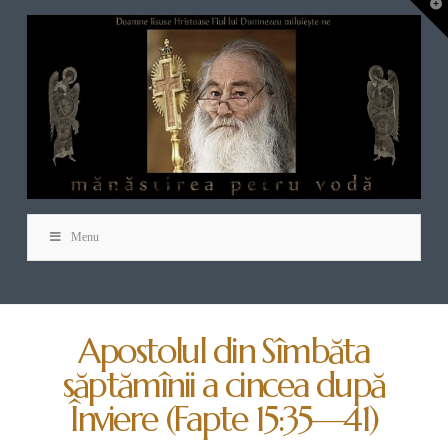
T
t
W
Menu
Apostolul din Sîmbăta
săptămînii a cincea după
Înviere (Fapte 15:35—41)