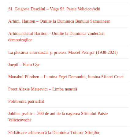
Sf. Grigorie Dascălul – Viaţa Sf. Paisie Velicicovschi
Arhim. Hariton – Omilie la Duminica Bunului Samarinean
Arhimandritul Hariton – Omilie la Duminica vindecării
demonizaţilor
La plecarea unui dascăl şi prieten: Marcel Petrişor (1930-2021)
Jnepii – Radu Gyr
Monahul Filotheu – Lumina Feţei Domnului, lumina Sfintei Cruci
Preot Alexie Mateevici – Limba noastră
Polihroniu patriarhal
Jubileu psaltic – 300 de ani de la naşterea Sfîntului Paisie
Velicicovschi
Sărbătoare arhierească la Duminica Tuturor Sfinţilor