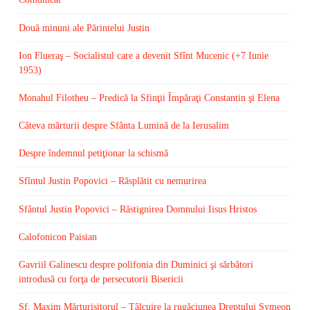
Două minuni ale Părintelui Justin
Ion Flueraş – Socialistul care a devenit Sfînt Mucenic (+7 Iunie
1953)
Monahul Filotheu – Predică la Sfinţii Împăraţi Constantin şi Elena
Câteva mărturii despre Sfânta Lumină de la Ierusalim
Despre îndemnul petiţionar la schismă
Sfîntul Justin Popovici – Răsplătit cu nemurirea
Sfântul Justin Popovici – Răstignirea Domnului Iisus Hristos
Calofonicon Paisian
Gavriil Galinescu despre polifonia din Duminici şi sărbători
introdusă cu forţa de persecutorii Bisericii
Sf. Maxim Mărturisitorul – Tâlcuire la rugăciunea Dreptului Symeon