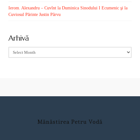
Ierom. Alexandru – Cuvînt la Duminica Sinodului I Ecumenic şi la
Cuviosul Părinte Justin Pârvu
Arhivă
Arhivă
Mănăstirea Petru Vodă