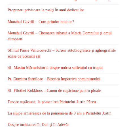
Propuneri privitoare la psalţi în anul dedicat lor
Monahul Gavriil – Cum primim noul an?
Monahul Gavriil – Chemarea isihastă a Maicii Domnului şi omul
european
Sfîntul Paisie Velicicovschi – Scrieri autobiografice şi aghiografiile
scrise de ucenicii săi
Sf. Maxim Mărturisitorul despre unirea sufletului cu trupul
Pr. Dumitru Stăniloae – Biserica împotriva comunismului
Sf. Filothei Kokkinos – Canon de rugăciune pentru ploaie
Despre rugăciune, la pomenirea Părintelui Justin Pârvu
La slujba arhierească de la pomenirea de 9 ani a Părintelui Justin
Despre închinarea în Duh şi în Adevăr