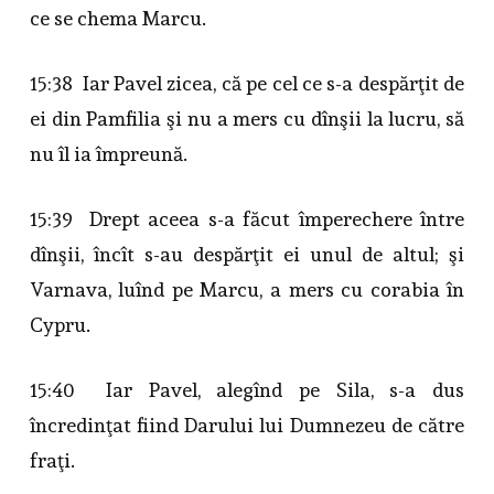
ce se chema Marcu.
15:38 Iar Pavel zicea, că pe cel ce s-a despărţit de
ei din Pamfilia şi nu a mers cu dînşii la lucru, să
nu îl ia împreună.
15:39 Drept aceea s-a făcut împerechere între
dînşii, încît s-au despărţit ei unul de altul; şi
Varnava, luînd pe Marcu, a mers cu corabia în
Cypru.
15:40 Iar Pavel, alegînd pe Sila, s-a dus
încredinţat fiind Darului lui Dumnezeu de către
fraţi.