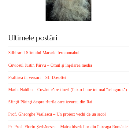
Ultimele postări
Stihirarul Sfîntului Macarie Ieromonahul
Cuviosul Justin Pârvu – Omul şi înşelarea media
Psaltirea în versuri – Sf. Dosoftei
Marin Naidim – Cuvânt către tineri (într-o lume tot mai însingurată)
Sfinţii Părinţi despre rîurile care izvorau din Rai
Prof. Gheorghe Vasilescu – Un proiect vechi de un secol
Pr. Prof. Florin Şerbănescu – Maica bisericilor din întreaga Românie