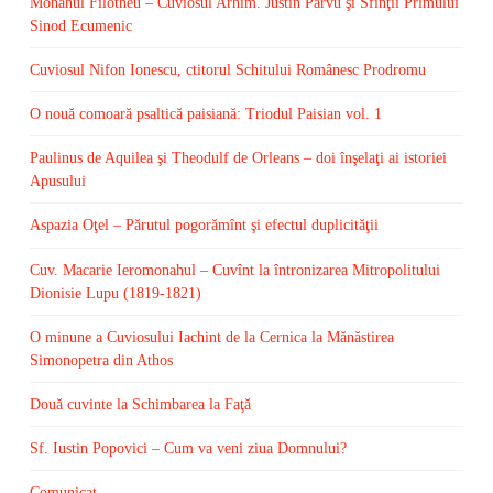
Monahul Filotheu – Cuviosul Arhim. Justin Pârvu şi Sfinţii Primului
Sinod Ecumenic
Cuviosul Nifon Ionescu, ctitorul Schitului Românesc Prodromu
O nouă comoară psaltică paisiană: Triodul Paisian vol. 1
Paulinus de Aquilea şi Theodulf de Orleans – doi înşelaţi ai istoriei
Apusului
Aspazia Oţel – Părutul pogorămînt şi efectul duplicităţii
Cuv. Macarie Ieromonahul – Cuvînt la întronizarea Mitropolitului
Dionisie Lupu (1819-1821)
O minune a Cuviosului Iachint de la Cernica la Mănăstirea
Simonopetra din Athos
Două cuvinte la Schimbarea la Faţă
Sf. Iustin Popovici – Cum va veni ziua Domnului?
Comunicat