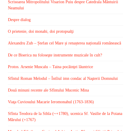
Scrisoarea Mitropolitului Visarion Puiu despre Catedrala Mântuirii
Neamului
Despre dialog
O prietenie, doi monahi, doi protopsalţi
Alexandru Zub – Ștefan cel Mare și renașterea națională românească
De ce Biserica nu foloseşte instrumente muzicale în cult?
Protos. Arsenie Muscalu – Taina pocăinţei lăuntrice
Sfîntul Roman Melodul – Întîiul imn condac al Naşterii Domnului
Două minuni recente ale Sfîntului Mucenic Mina
Viaţa Cuviosului Macarie Ieromonahul (1763-1836)
Sfînta Teodora de la Sihla (~+1780), ucenica Sf. Vasilie de la Poiana
Mărului (+1767)