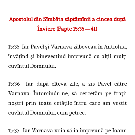
Apostolul din Sîmbăta săptămînii a cincea după
Înviere (Fapte 15:35—41)
15:35 Iar Pavel şi Varnava zăboveau în Antiohia,
învăţînd şi binevestind împreună cu alţii mulţi
cuvîntul Domnului.
15:36 Iar după cîteva zile, a zis Pavel către
Varnava: Întorcîndu-ne, să cercetăm pe fraţii
noştri prin toate cetăţile întru care am vestit
cuvîntul Domnului, cum petrec.
15:37 Iar Varnava voia să ia împreună pe Ioann